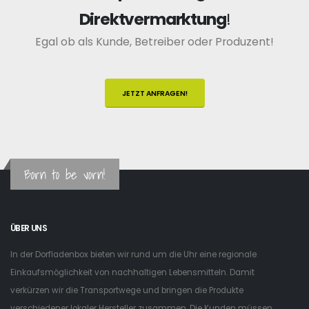
Direktvermarktung
!
Egal ob als Kunde, Betreiber oder Produzent!
JETZT ANFRAGEN!
Born to be vorn!
ÜBER UNS
In der Dorfladenbox bieten wir rund um die Uhr eine regionale
Einkaufsmöglichkeit von nachhaltigen Lebensmitteln. Damit
verkürzen wir die Transportwege und bringen die Produkte
verschiedener lokaler Hersteller zusammen. Die Kunden müssen