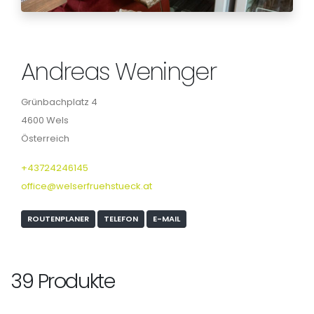
Andreas Weninger
Grünbachplatz 4
4600 Wels
Österreich
+43724246145
office@welserfruehstueck.at
ROUTENPLANER
TELEFON
E-MAIL
39 Produkte