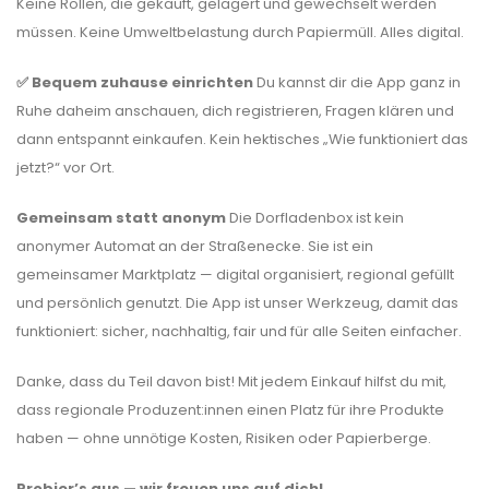
Keine Rollen, die gekauft, gelagert und gewechselt werden
müssen. Keine Umweltbelastung durch Papiermüll. Alles digital.
✅ Bequem zuhause einrichten
Du kannst dir die App ganz in
Ruhe daheim anschauen, dich registrieren, Fragen klären und
dann entspannt einkaufen. Kein hektisches „Wie funktioniert das
jetzt?“ vor Ort.
Gemeinsam statt anonym
Die Dorfladenbox ist kein
anonymer Automat an der Straßenecke. Sie ist ein
gemeinsamer Marktplatz — digital organisiert, regional gefüllt
und persönlich genutzt. Die App ist unser Werkzeug, damit das
funktioniert: sicher, nachhaltig, fair und für alle Seiten einfacher.
Danke, dass du Teil davon bist! Mit jedem Einkauf hilfst du mit,
dass regionale Produzent:innen einen Platz für ihre Produkte
haben — ohne unnötige Kosten, Risiken oder Papierberge.
Probier’s aus — wir freuen uns auf dich!