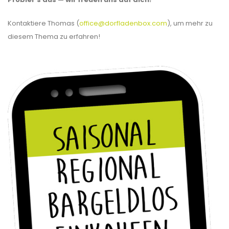
Kontaktiere Thomas (
office@dorfladenbox.com
), um mehr zu
diesem Thema zu erfahren!