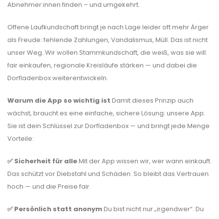
Abnehmer:innen finden – und umgekehrt.
Offene Laufkundschaft bringt je nach Lage leider oft mehr Ärger
als Freude: fehlende Zahlungen, Vandalismus, Müll. Das ist nicht
unser Weg. Wir wollen Stammkundschaft, die weiß, was sie will:
fair einkaufen, regionale Kreisläufe stärken — und dabei die
Dorfladenbox weiterentwickeln.
Warum die App so wichtig ist
Damit dieses Prinzip auch
wächst, braucht es eine einfache, sichere Lösung: unsere App.
Sie ist dein Schlüssel zur Dorfladenbox — und bringt jede Menge
Vorteile:
✅ Sicherheit für alle
Mit der App wissen wir, wer wann einkauft.
Das schützt vor Diebstahl und Schäden. So bleibt das Vertrauen
hoch — und die Preise fair.
✅ Persönlich statt anonym
Du bist nicht nur „irgendwer“. Du