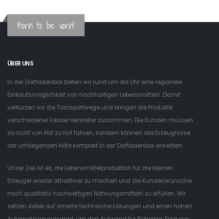
Born to be vorn!
ÜBER UNS
In der Dorfladenbox bieten wir rund um die Uhr eine regionale
Einkaufsmöglichkeit von nachhaltigen Lebensmitteln. Damit
verkürzen wir die Transportwege und bringen die Produkte
verschiedener lokaler Hersteller zusammen. Die Kunden müssen
so nicht von Hof zu Hof fahren, sondern können alle Erzeugnisse
der umliegenden Höfe kompakt in der Dorfladenbox erwerben.
Unser Ziel ist es, die Lebensmittelproduktion für die kleinen
Erzeuger wieder attraktiver zu machen und die Kundenwünsche
nach qualitativ hochwertigen Nahrungsmitteln zu erfüllen. Wir
setzen dabei auf smarte technische Lösungen und einen hohen