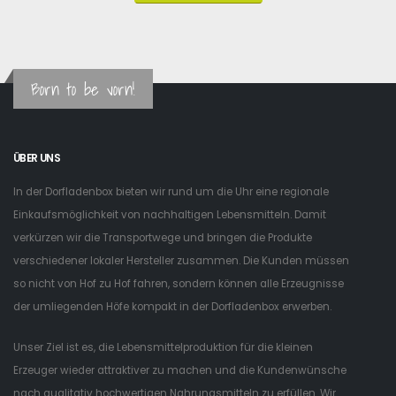
Born to be vorn!
ÜBER UNS
In der Dorfladenbox bieten wir rund um die Uhr eine regionale
Einkaufsmöglichkeit von nachhaltigen Lebensmitteln. Damit
verkürzen wir die Transportwege und bringen die Produkte
verschiedener lokaler Hersteller zusammen. Die Kunden müssen
so nicht von Hof zu Hof fahren, sondern können alle Erzeugnisse
der umliegenden Höfe kompakt in der Dorfladenbox erwerben.
Unser Ziel ist es, die Lebensmittelproduktion für die kleinen
Erzeuger wieder attraktiver zu machen und die Kundenwünsche
nach qualitativ hochwertigen Nahrungsmitteln zu erfüllen. Wir