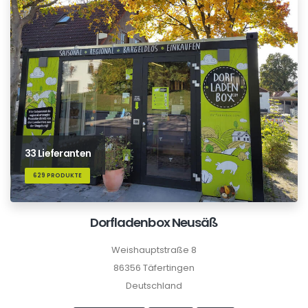
33 Lieferanten
629 PRODUKTE
Dorfladenbox Neusäß
Weishauptstraße 8
86356 Täfertingen
Deutschland