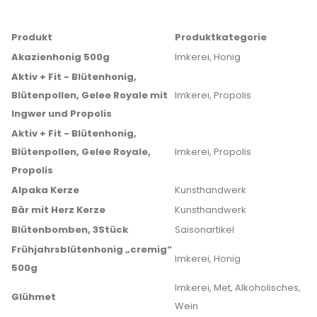
Produkt
Produktkategorie
Akazienhonig 500g
Imkerei, Honig
Aktiv + Fit - Blütenhonig,
Blütenpollen, Gelee Royale mit
Imkerei, Propolis
Ingwer und Propolis
Aktiv + Fit - Blütenhonig,
Blütenpollen, Gelee Royale,
Imkerei, Propolis
Propolis
Alpaka Kerze
Kunsthandwerk
Bär mit Herz Kerze
Kunsthandwerk
Blütenbomben, 3Stück
Saisonartikel
Frühjahrsblütenhonig „cremig“
Imkerei, Honig
500g
Imkerei, Met, Alkoholisches,
Glühmet
Wein