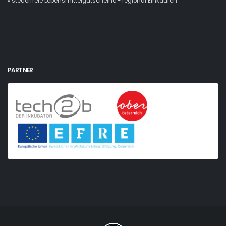
» steuerfreie Lebensmittelgutscheine - regional Einkaufen
PARTNER