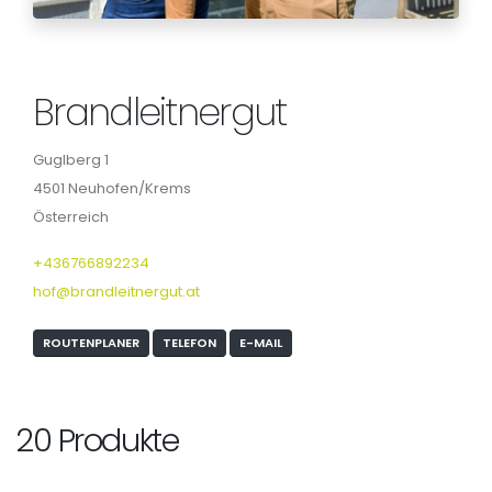
Brandleitnergut
Guglberg 1
4501 Neuhofen/Krems
Österreich
+436766892234
hof@brandleitnergut.at
ROUTENPLANER
TELEFON
E-MAIL
20 Produkte