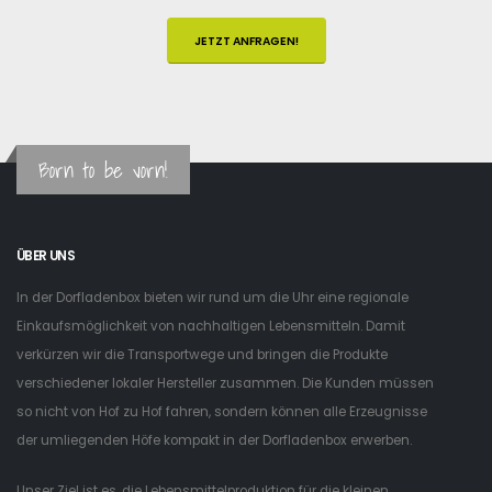
JETZT ANFRAGEN!
Born to be vorn!
ÜBER UNS
In der Dorfladenbox bieten wir rund um die Uhr eine regionale
Einkaufsmöglichkeit von nachhaltigen Lebensmitteln. Damit
verkürzen wir die Transportwege und bringen die Produkte
verschiedener lokaler Hersteller zusammen. Die Kunden müssen
so nicht von Hof zu Hof fahren, sondern können alle Erzeugnisse
der umliegenden Höfe kompakt in der Dorfladenbox erwerben.
Unser Ziel ist es, die Lebensmittelproduktion für die kleinen