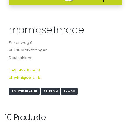
mamiaselfmade
Finkenweg 6
86748 Marktoffingen
Deutschland
+4915122333469
ute-haf@web.de
ROUTENPLANER
TELEFON
E-MAIL
10 Produkte