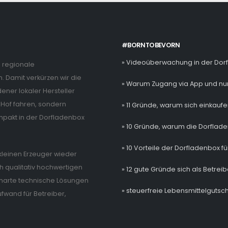
#BORNTOBEVORN
» Videoüberwachung in der Dor
e regionale
. Damit verkürzen wir die
» Warum Zugang via App und nur
ner lokaler Hersteller
Hof fahren, sondern
» 11 Gründe, warum sich einkaufe
mpakt in der Dorfladenbox
» 10 Gründe, warum die Dorflade
» 10 Vorteile der Dorfladenbox fü
e kleinen Erzeuger wieder
 qualitativ hochwertigen
» 12 gute Gründe sich als Betrei
 smarte technische Lösungen
» steuerfreie Lebensmittelgutsch
wand für Betreiber,