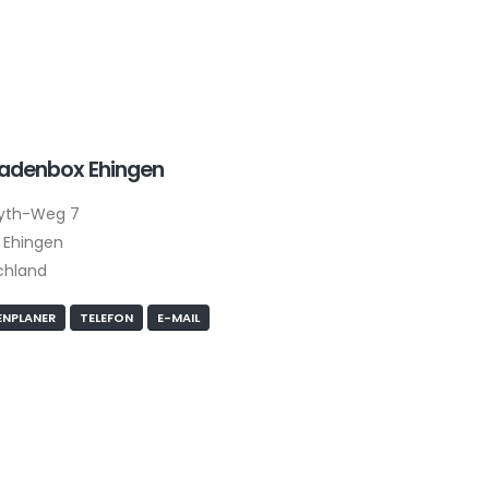
ladenbox Ehingen
yth-Weg 7
 Ehingen
chland
NPLANER
TELEFON
E-MAIL