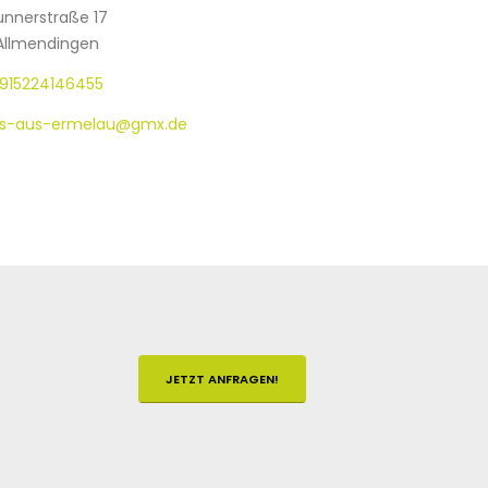
unnerstraße 17
llmendingen
915224146455
es-aus-ermelau@gmx.de
JETZT ANFRAGEN!