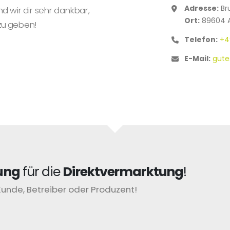
Adresse:
Br
nd wir dir sehr dankbar,
Ort:
89604 A
zu geben!
Telefon:
+4
E-Mail:
gut
ung
für die
Direktvermarktung
!
Kunde, Betreiber oder Produzent!