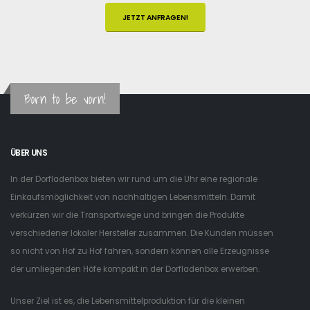
JETZT ANFRAGEN!
Born to be vorn!
ÜBER UNS
In der Dorfladenbox bieten wir rund um die Uhr eine regionale
Einkaufsmöglichkeit von nachhaltigen Lebensmitteln. Damit
verkürzen wir die Transportwege und bringen die Produkte
verschiedener lokaler Hersteller zusammen. Die Kunden müssen
so nicht von Hof zu Hof fahren, sondern können alle Erzeugnisse
der umliegenden Höfe kompakt in der Dorfladenbox erwerben.
Unser Ziel ist es, die Lebensmittelproduktion für die kleinen