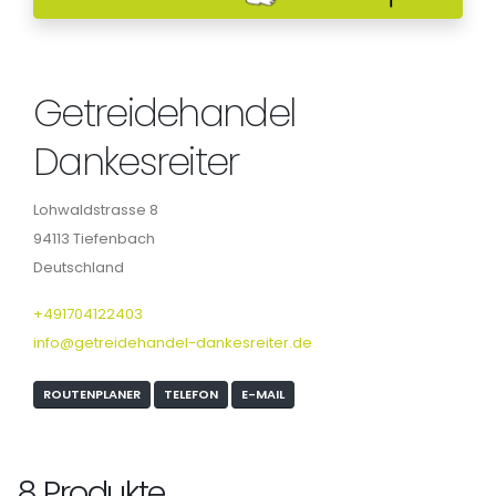
Getreidehandel
Dankesreiter
Lohwaldstrasse 8
94113 Tiefenbach
Deutschland
+491704122403
info@getreidehandel-dankesreiter.de
ROUTENPLANER
TELEFON
E-MAIL
8 Produkte