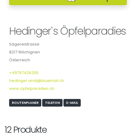
Hedinger`s Öpfelparadies
Sägereistrasse
8217 Wilchignen
Österreich
+49797426255
hedinger.andi@bluemail.ch
www.öpfelparadies.ch
ROUTENPLANER
TELEFON
E-MAIL
12 Produkte