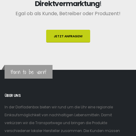
Direktvermarktung
!
Egal ob als Kunde, Betreiber oder Produzent!
JETZT ANFRAGEN!
Born to be vorn!
ÜBER UNS
In der Dorfladenbox bieten wir rund um die Uhr eine regionale
Einkaufsmöglichkeit von nachhaltigen Lebensmitteln. Damit
verkürzen wir die Transportwege und bringen die Produkte
verschiedener lokaler Hersteller zusammen. Die Kunden müssen