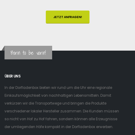
JETZT ANFRAGEN!
Born to be vorn!
ÜBER UNS
In der Dorfladenbox bieten wir rund um die Uhr eine regionale
Einkaufsmöglichkeit von nachhaltigen Lebensmitteln. Damit
verkürzen wir die Transportwege und bringen die Produkte
verschiedener lokaler Hersteller zusammen. Die Kunden müssen
so nicht von Hof zu Hof fahren, sondern können alle Erzeugnisse
der umliegenden Höfe kompakt in der Dorfladenbox erwerben.