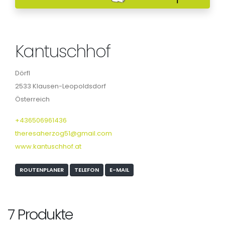
Kantuschhof
Dörfl
2533 Klausen-Leopoldsdorf
Österreich
+436506961436
theresaherzog51@gmail.com
www.kantuschhof.at
ROUTENPLANER
TELEFON
E-MAIL
7 Produkte