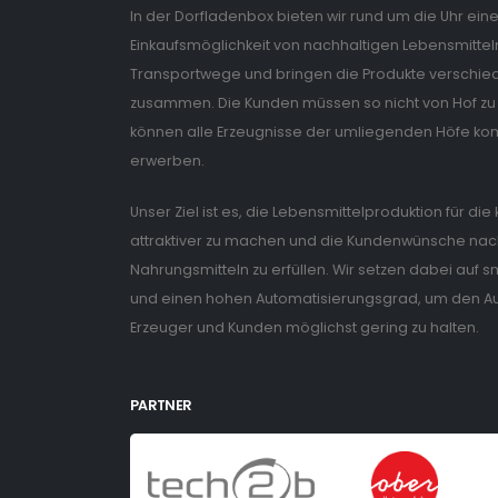
In der Dorfladenbox bieten wir rund um die Uhr ein
Einkaufsmöglichkeit von nachhaltigen Lebensmitteln
Transportwege und bringen die Produkte verschiede
zusammen. Die Kunden müssen so nicht von Hof zu 
können alle Erzeugnisse der umliegenden Höfe ko
erwerben.
Unser Ziel ist es, die Lebensmittelproduktion für di
attraktiver zu machen und die Kundenwünsche nach
Nahrungsmitteln zu erfüllen. Wir setzen dabei auf
und einen hohen Automatisierungsgrad, um den Auf
Erzeuger und Kunden möglichst gering zu halten.
PARTNER