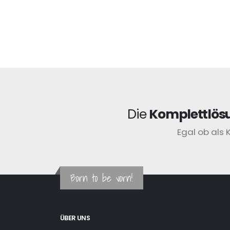
Die
Komplettlös
Egal ob als 
Born to be vorn!
ÜBER UNS