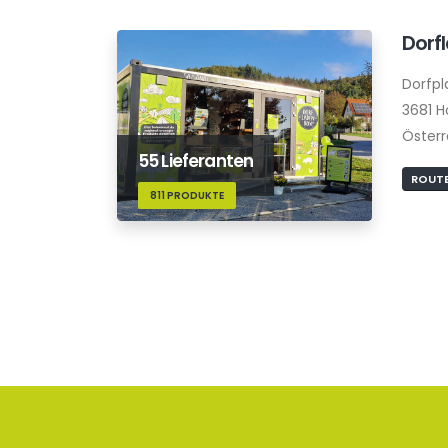
Dorf
Dorfpla
3681 H
Österr
55 Lieferanten
ROUTE
811 PRODUKTE