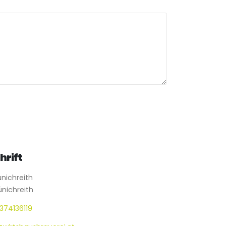
hrift
nichreith
nichreith
374136119