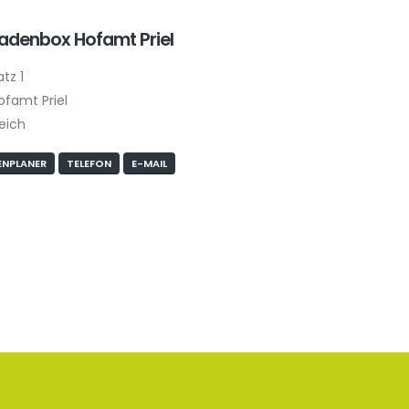
ladenbox Hofamt Priel
tz 1
ofamt Priel
eich
NPLANER
TELEFON
E-MAIL