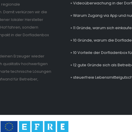
» Videoüberwachung in der Dor
e regionale
. Damit verkürzen wir die
» Warum Zugang via App und nur
ner lokaler Hersteller
Hof fahren, sondern
» 11 Gründe, warum sich einkaufe
mpakt in der Dorfladenbox
» 10 Gründe, warum die Dorflade
» 10 Vorteile der Dorfladenbox fü
e kleinen Erzeuger wieder
 qualitativ hochwertigen
» 12 gute Gründe sich als Betrei
 smarte technische Lösungen
» steuerfreie Lebensmittelgutsch
wand für Betreiber,