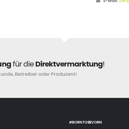
E-Mail:
bier
ung
für die
Direktvermarktung
!
Kunde, Betreiber oder Produzent!
#BORNTOBEVORN