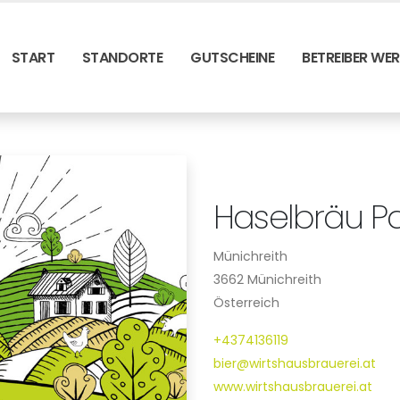
START
STANDORTE
GUTSCHEINE
BETREIBER WE
Haselbräu P
Münichreith
3662 Münichreith
Österreich
+4374136119
bier@wirtshausbrauerei.at
www.wirtshausbrauerei.at