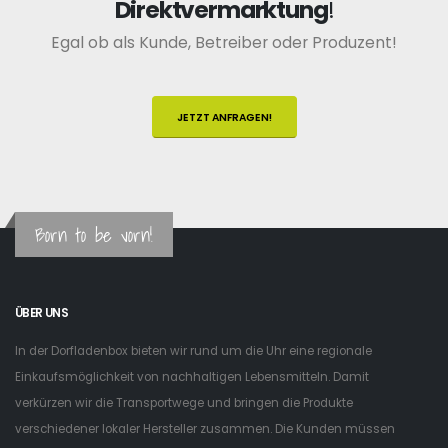
Direktvermarktung
!
Egal ob als Kunde, Betreiber oder Produzent!
JETZT ANFRAGEN!
Born to be vorn!
ÜBER UNS
In der Dorfladenbox bieten wir rund um die Uhr eine regionale
Einkaufsmöglichkeit von nachhaltigen Lebensmitteln. Damit
verkürzen wir die Transportwege und bringen die Produkte
verschiedener lokaler Hersteller zusammen. Die Kunden müssen