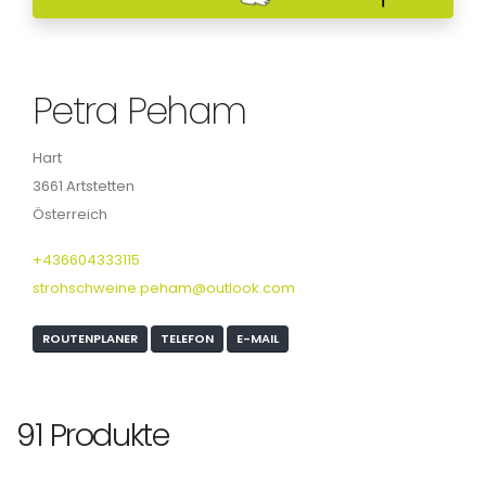
Petra Peham
Hart
3661 Artstetten
Österreich
+436604333115
strohschweine.peham@outlook.com
ROUTENPLANER
TELEFON
E-MAIL
91 Produkte