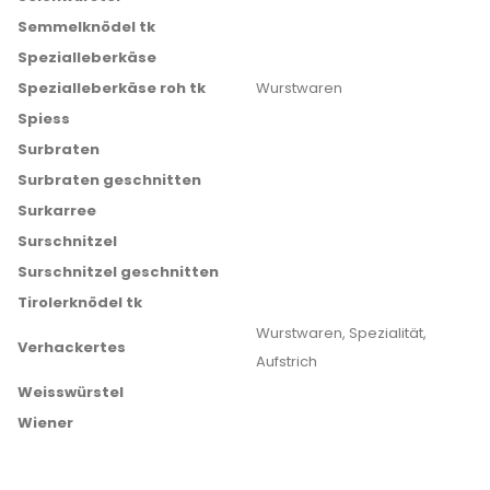
Semmelknödel tk
Spezialleberkäse
Spezialleberkäse roh tk
Wurstwaren
Spiess
Surbraten
Surbraten geschnitten
Surkarree
Surschnitzel
Surschnitzel geschnitten
Tirolerknödel tk
Wurstwaren, Spezialität,
Verhackertes
Aufstrich
Weisswürstel
Wiener