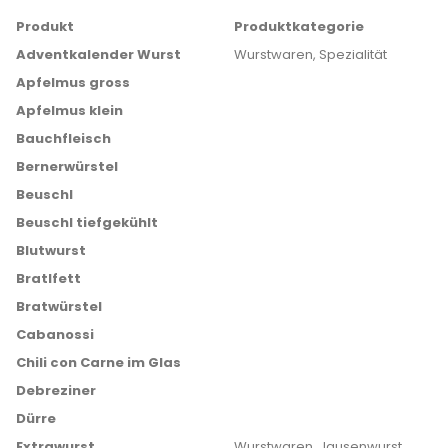
Produkt
Produktkategorie
Adventkalender Wurst
Wurstwaren, Spezialität
Apfelmus gross
Apfelmus klein
Bauchfleisch
Bernerwürstel
Beuschl
Beuschl tiefgekühlt
Blutwurst
Bratlfett
Bratwürstel
Cabanossi
Chili con Carne im Glas
Debreziner
Dürre
Extrawurst
Wurstwaren, Jausenwurst