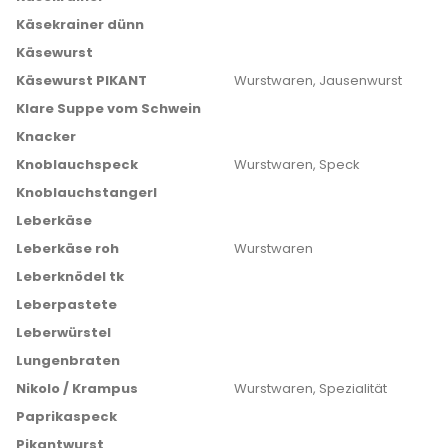
Käsekrainer dünn
Käsewurst
Käsewurst PIKANT
Wurstwaren, Jausenwurst
Klare Suppe vom Schwein
Knacker
Knoblauchspeck
Wurstwaren, Speck
Knoblauchstangerl
Leberkäse
Leberkäse roh
Wurstwaren
Leberknödel tk
Leberpastete
Leberwürstel
Lungenbraten
Nikolo / Krampus
Wurstwaren, Spezialität
Paprikaspeck
Pikantwurst