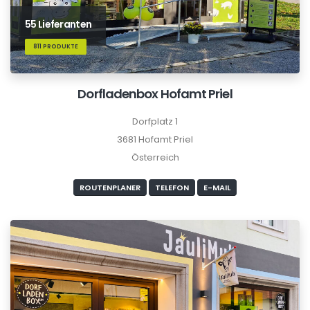
55 Lieferanten
811 PRODUKTE
Dorfladenbox Hofamt Priel
Dorfplatz 1
3681 Hofamt Priel
Österreich
ROUTENPLANER
TELEFON
E-MAIL