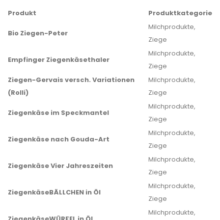
Produkt
Produktkategorie
Milchprodukte,
Bio Ziegen-Peter
Ziege
Milchprodukte,
Empfinger Ziegenkäsethaler
Ziege
Ziegen-Gervais versch. Variationen
Milchprodukte,
(Rolli)
Ziege
Milchprodukte,
Ziegenkäse im Speckmantel
Ziege
Milchprodukte,
Ziegenkäse nach Gouda-Art
Ziege
Milchprodukte,
Ziegenkäse Vier Jahreszeiten
Ziege
Milchprodukte,
ZiegenkäseBÄLLCHEN in Öl
Ziege
Milchprodukte,
ZiegenkäseWÜRFEL in Öl