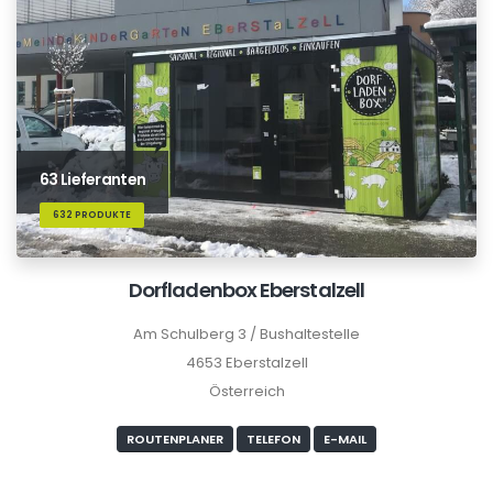
63 Lieferanten
632 PRODUKTE
Dorfladenbox Eberstalzell
Am Schulberg 3 / Bushaltestelle
4653 Eberstalzell
Österreich
ROUTENPLANER
TELEFON
E-MAIL