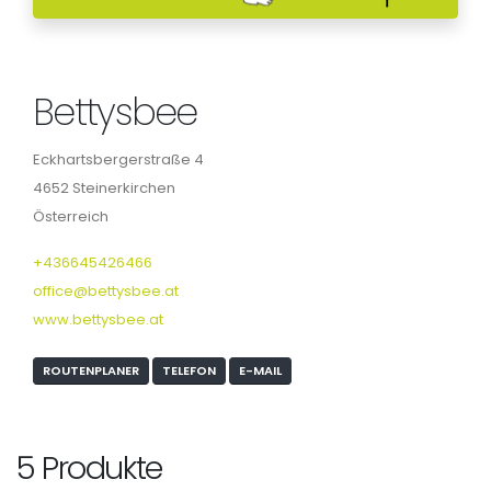
Bettysbee
Eckhartsbergerstraße 4
4652 Steinerkirchen
Österreich
+436645426466
office@bettysbee.at
www.bettysbee.at
ROUTENPLANER
TELEFON
E-MAIL
5 Produkte