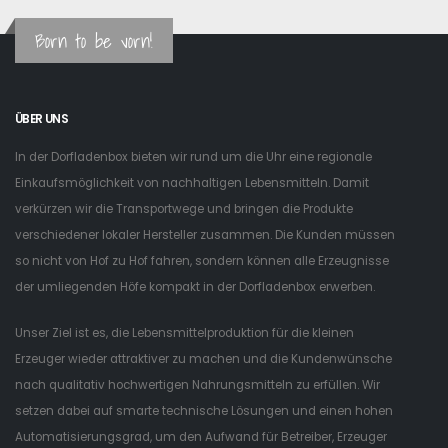
Born to be vorn!
ÜBER UNS
In der Dorfladenbox bieten wir rund um die Uhr eine regionale
Einkaufsmöglichkeit von nachhaltigen Lebensmitteln. Damit
verkürzen wir die Transportwege und bringen die Produkte
verschiedener lokaler Hersteller zusammen. Die Kunden müssen
so nicht von Hof zu Hof fahren, sondern können alle Erzeugnisse
der umliegenden Höfe kompakt in der Dorfladenbox erwerben.
Unser Ziel ist es, die Lebensmittelproduktion für die kleinen
Erzeuger wieder attraktiver zu machen und die Kundenwünsche
nach qualitativ hochwertigen Nahrungsmitteln zu erfüllen. Wir
setzen dabei auf smarte technische Lösungen und einen hohen
Automatisierungsgrad, um den Aufwand für Betreiber, Erzeuger