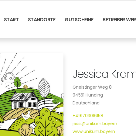
START
STANDORTE
GUTSCHEINE
BETREIBER WE
Jessica Kram
Gneistinger Weg 8
94551 Hunding
Deutschland
+491703016158
jessi@unikum.bayern
www.unikum.bayern