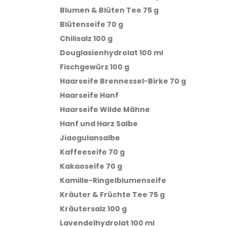
Blumen & Blüten Tee 75 g
Blütenseife 70 g
Chilisalz 100 g
Douglasienhydrolat 100 ml
Fischgewürz 100 g
Haarseife Brennessel-Birke 70 g
Haarseife Hanf
Haarseife Wilde Mähne
Hanf und Harz Salbe
Jiaogulansalbe
Kaffeeseife 70 g
Kakaoseife 70 g
Kamille-Ringelblumenseife
Kräuter & Früchte Tee 75 g
Kräutersalz 100 g
Lavendelhydrolat 100 ml