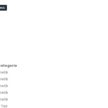
MAIL
kategorie
metik
metik
metik
metik
metik
, Tee