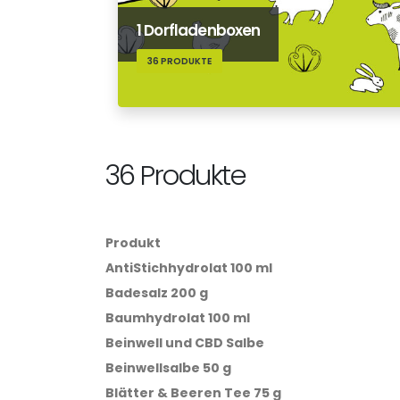
1 Dorfladenboxen
36 PRODUKTE
36 Produkte
Produkt
AntiStichhydrolat 100 ml
Badesalz 200 g
Baumhydrolat 100 ml
Beinwell und CBD Salbe
Beinwellsalbe 50 g
Blätter & Beeren Tee 75 g