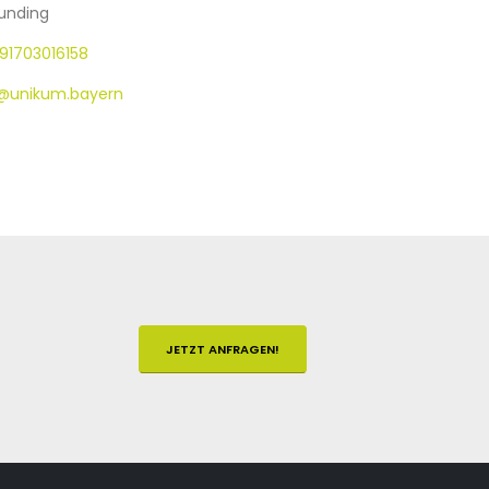
unding
91703016158
i@unikum.bayern
JETZT ANFRAGEN!