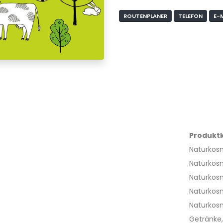
ROUTENPLANER
TELEFON
E-
Produkt
Naturkos
Naturkos
Naturkos
Naturkos
Naturkos
Getränke