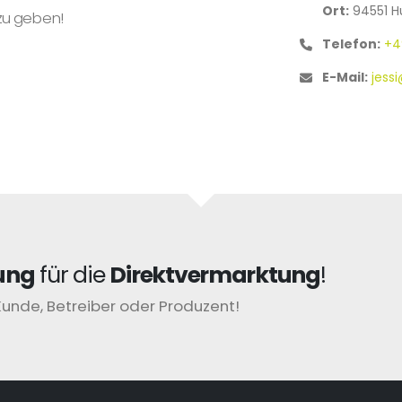
Ort:
94551 H
zu geben!
Telefon:
+4
E-Mail:
jess
ung
für die
Direktvermarktung
!
Kunde, Betreiber oder Produzent!