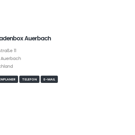
ladenbox Auerbach
traße 11
 Auerbach
chland
NPLANER
TELEFON
E-MAIL