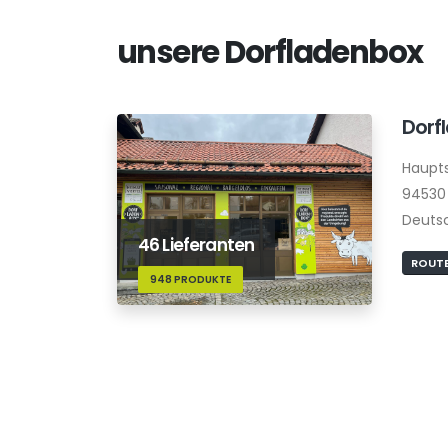
unsere Dorfladenbox
Dorf
Haupts
94530
Deuts
46 Lieferanten
ROUTE
948 PRODUKTE