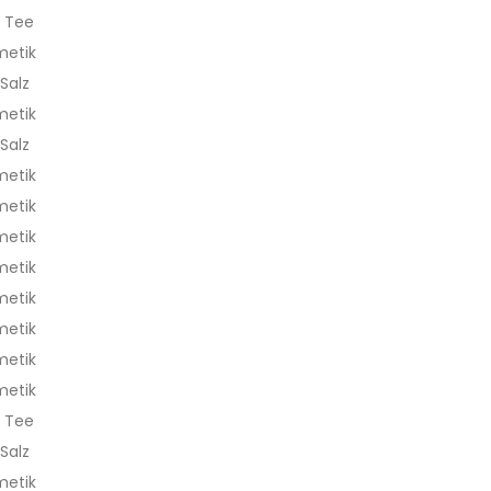
, Tee
metik
Salz
metik
Salz
metik
metik
metik
metik
metik
metik
metik
metik
, Tee
Salz
metik