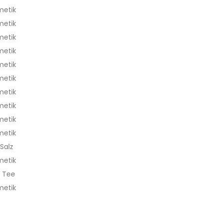
metik
metik
metik
metik
metik
metik
metik
metik
metik
metik
Salz
metik
, Tee
metik