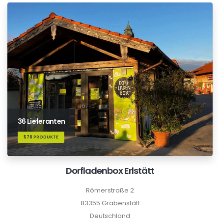
36 Lieferanten
578 PRODUKTE
Dorfladenbox Erlstätt
Römerstraße 2
83355 Grabenstätt
Deutschland