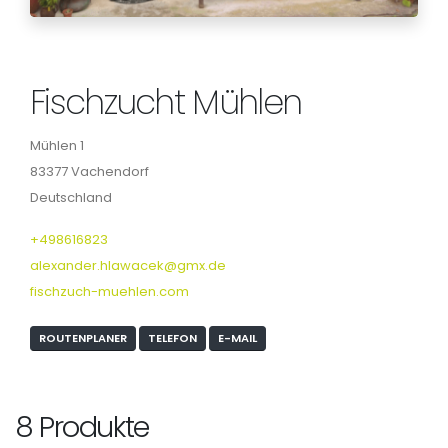
Fischzucht Mühlen
Mühlen 1
83377 Vachendorf
Deutschland
+498616823
alexander.hlawacek@gmx.de
fischzuch-muehlen.com
ROUTENPLANER
TELEFON
E-MAIL
8 Produkte