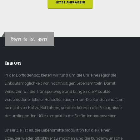
JETZT ANFRAGEN!
Born to be vorn!
ÜBER UNS
In der Dorfladenbox bieten wir rund um die Uhr eine regionale
Einkaufsmöglichkeit von nachhaltigen Lebensmitteln. Damit
verkürzen wir die Transportwege und bringen die Produkte
verschiedener lokaler Hersteller zusammen. Die Kunden müssen
so nicht von Hof zu Hof fahren, sondern können alle Erzeugnisse
der umliegenden Höfe kompakt in der Dorfladenbox erwerben.
Unser Ziel ist es, die Lebensmittelproduktion für die kleinen
Erzeuger wieder attraktiver zu machen und die Kundenwünsche