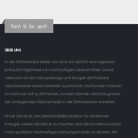
Born to be vorn!
ÜBER UNS
In der Dorfladenbox bieten wir rund um die Uhr eine regionale
Einkaufsmöglichkeit von nachhaltigen Lebensmitteln. Damit
verkürzen wir die Transportwege und bringen die Produkte
verschiedener lokaler Hersteller zusammen. Die Kunden müssen
so nicht von Hof zu Hof fahren, sondern können alle Erzeugnisse
der umliegenden Höfe kompakt in der Dorfladenbox erwerben.
Unser Ziel ist es, die Lebensmittelproduktion für die kleinen
Erzeuger wieder attraktiver zu machen und die Kundenwünsche
nach qualitativ hochwertigen Nahrungsmitteln zu erfüllen. Wir