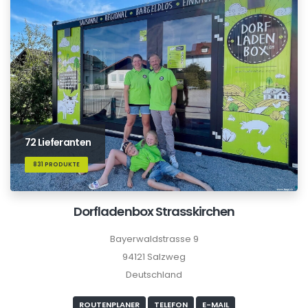
72 Lieferanten
831 PRODUKTE
Dorfladenbox Strasskirchen
Bayerwaldstrasse 9
94121 Salzweg
Deutschland
ROUTENPLANER
TELEFON
E-MAIL