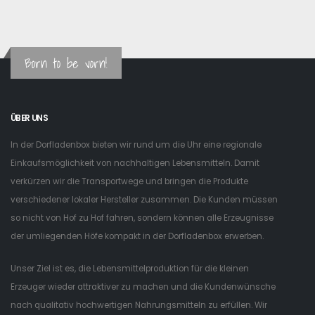
Born to be vorn!
ÜBER UNS
In der Dorfladenbox bieten wir rund um die Uhr eine regionale
Einkaufsmöglichkeit von nachhaltigen Lebensmitteln. Damit
verkürzen wir die Transportwege und bringen die Produkte
verschiedener lokaler Hersteller zusammen. Die Kunden müssen
so nicht von Hof zu Hof fahren, sondern können alle Erzeugnisse
der umliegenden Höfe kompakt in der Dorfladenbox erwerben.
Unser Ziel ist es, die Lebensmittelproduktion für die kleinen
Erzeuger wieder attraktiver zu machen und die Kundenwünsche
nach qualitativ hochwertigen Nahrungsmitteln zu erfüllen. Wir