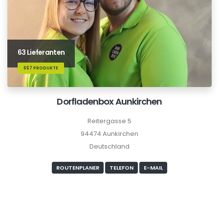
63 Lieferanten
657 PRODUKTE
Dorfladenbox Aunkirchen
Reitergasse 5
94474 Aunkirchen
Deutschland
ROUTENPLANER
TELEFON
E-MAIL