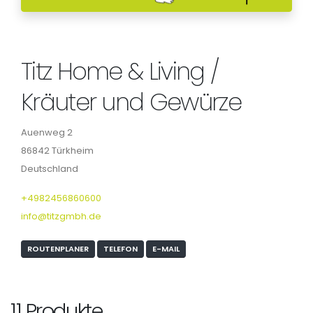
Titz Home & Living /
Kräuter und Gewürze
Auenweg 2
86842 Türkheim
Deutschland
+4982456860600
info@titzgmbh.de
ROUTENPLANER
TELEFON
E-MAIL
11 Produkte