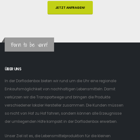
JETZT ANFRAGEN!
Born to be vorn!
ÜBER UNS
In der Dorfladenbox bieten wir rund um die Uhr eine regionale
Einkaufsmöglichkeit von nachhaltigen Lebensmitteln. Damit
verkürzen wir die Transportwege und bringen die Produkte
verschiedener lokaler Hersteller zusammen. Die Kunden müssen
so nicht von Hof zu Hof fahren, sondern können alle Erzeugnisse
der umliegenden Höfe kompakt in der Dorfladenbox erwerben.
Unser Ziel ist es, die Lebensmittelproduktion für die kleinen