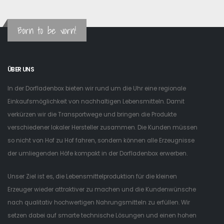
Born to be vorn!
ÜBER UNS
In der Dorfladenbox bieten wir rund um die Uhr eine regionale
Einkaufsmöglichkeit von nachhaltigen Lebensmitteln. Damit
verkürzen wir die Transportwege und bringen die Produkte
verschiedener lokaler Hersteller zusammen. Die Kunden müssen
so nicht von Hof zu Hof fahren, sondern können alle Erzeugnisse
der umliegenden Höfe kompakt in der Dorfladenbox erwerben.
Unser Ziel ist es, die Lebensmittelproduktion für die kleinen
Erzeuger wieder attraktiver zu machen und die Kundenwünsche
nach qualitativ hochwertigen Nahrungsmitteln zu erfüllen. Wir
setzen dabei auf smarte technische Lösungen und einen hohen