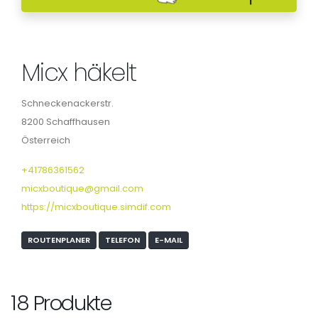
Micx häkelt
Schneckenackerstr.
8200 Schaffhausen
Österreich
+41786361562
micxboutique@gmail.com
https://micxboutique.simdif.com
ROUTENPLANER
TELEFON
E-MAIL
18 Produkte