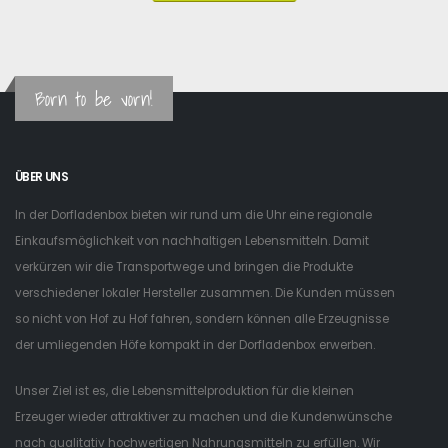
Born to be vorn!
ÜBER UNS
In der Dorfladenbox bieten wir rund um die Uhr eine regionale
Einkaufsmöglichkeit von nachhaltigen Lebensmitteln. Damit
verkürzen wir die Transportwege und bringen die Produkte
verschiedener lokaler Hersteller zusammen. Die Kunden müssen
so nicht von Hof zu Hof fahren, sondern können alle Erzeugnisse
der umliegenden Höfe kompakt in der Dorfladenbox erwerben.
Unser Ziel ist es, die Lebensmittelproduktion für die kleinen
Erzeuger wieder attraktiver zu machen und die Kundenwünsche
nach qualitativ hochwertigen Nahrungsmitteln zu erfüllen. Wir