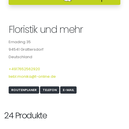
Floristik und mehr
Ernading 35
94541 Grattersdorf
Deutschland
+4917652562920
liebl.monika@t-online.de
ROUTENPLANER
TELEFON
E-MAIL
24 Produkte