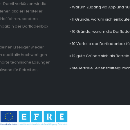
. Damit verkürzen wir die
» Warum Zugang via App und nur
ner lokaler Hersteller
Hof fahren, sondern
» 11 Gründe, warum sich einkaufe
mpakt in der Dorfladenbox
» 10 Gründe, warum die Dorflade
» 10 Vorteile der Dorfladenbox fü
e kleinen Erzeuger wieder
 qualitativ hochwertigen
» 12 gute Gründe sich als Betrei
 smarte technische Lösungen
» steuerfreie Lebensmittelgutsch
wand für Betreiber,