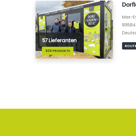
Dorf
Max-E
89584
Deuts
57 Lieferanten
ROUTE
600 PRODUKTE