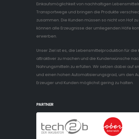
Einkaufsmöglichkeit von nachhaltigen Lebensmitteln
Transportwege und bringen die Produkte verschiede
zusammen. Die Kunden müssen so nicht von Hof zu 
können alle Erzeugnisse der umliegenden Höfe ko
erwerben.
Unser Ziel ist es, die Lebensmittelproduktion für di
attraktiver zu machen und die Kundenwünsche nach
Nahrungsmitteln zu erfüllen. Wir setzen dabei auf
und einen hohen Automatisierungsgrad, um den Auf
Erzeuger und Kunden möglichst gering zu halten.
PARTNER