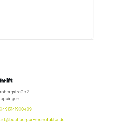
hrift
rnbergstraße 3
Göppingen
94915141900489
akt@bechberger-manufaktur.de