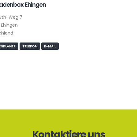
ladenbox Ehingen
yth-Weg 7
 Ehingen
chland
NPLANER
TELEFON
E-MAIL
Kontaktiere uns