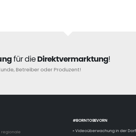
ung
für die
Direktvermarktung
!
Kunde, Betreiber oder Produzent!
#BORNTOBEVORN
» Videoüberwachung in der Dor
e regionale