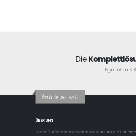
Die
Komplettlös
Egal ob als 
Born to be vorn!
ÜBER UNS
In der Dorfladenbox bieten wir rund um die Uhr ein