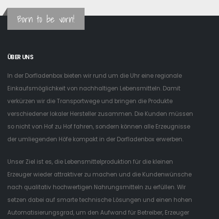
Born to be vorn!
ÜBER UNS
In der Dorfladenbox bieten wir rund um die Uhr eine regionale
Einkaufsmöglichkeit von nachhaltigen Lebensmitteln. Damit
verkürzen wir die Transportwege und bringen die Produkte
verschiedener lokaler Hersteller zusammen. Die Kunden müssen
so nicht von Hof zu Hof fahren, sondern können alle Erzeugnisse
der umliegenden Höfe kompakt in der Dorfladenbox erwerben.
Unser Ziel ist es, die Lebensmittelproduktion für die kleinen
Erzeuger wieder attraktiver zu machen und die Kundenwünsche
nach qualitativ hochwertigen Nahrungsmitteln zu erfüllen. Wir
setzen dabei auf smarte technische Lösungen und einen hohen
Automatisierungsgrad, um den Aufwand für Betreiber, Erzeuger