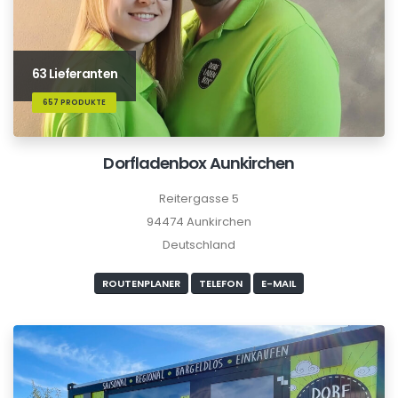
63 Lieferanten
657 PRODUKTE
Dorfladenbox Aunkirchen
Reitergasse 5
94474 Aunkirchen
Deutschland
ROUTENPLANER
TELEFON
E-MAIL