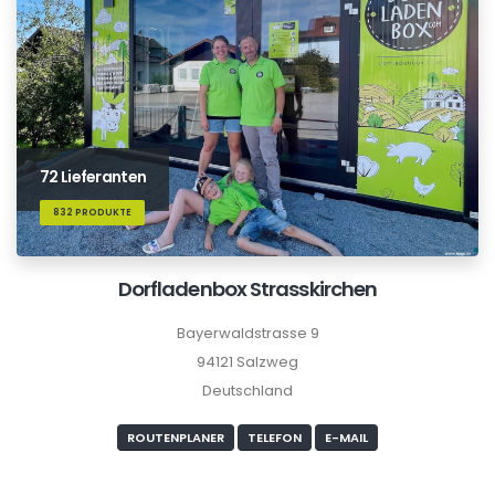
72 Lieferanten
832 PRODUKTE
Dorfladenbox Strasskirchen
Bayerwaldstrasse 9
94121 Salzweg
Deutschland
ROUTENPLANER
TELEFON
E-MAIL