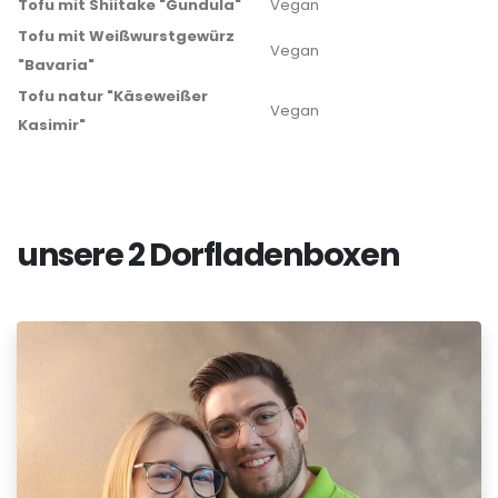
Tofu mit Shiitake "Gundula"
Vegan
Tofu mit Weißwurstgewürz
Vegan
"Bavaria"
Tofu natur "Käseweißer
Vegan
Kasimir"
unsere 2 Dorfladenboxen