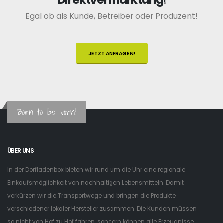
Egal ob als Kunde, Betreiber oder Produzent!
JETZT ANFRAGEN!
Born to be vorn!
ÜBER UNS
In der Dorfladenbox bieten wir rund um die Uhr eine regionale
Einkaufsmöglichkeit von nachhaltigen Lebensmitteln. Damit
verkürzen wir die Transportwege und bringen die Produkte
verschiedener lokaler Hersteller zusammen. Die Kunden müssen
so nicht von Hof zu Hof fahren, sondern können alle Erzeugnisse