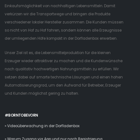
Einkaufsmöglichkeit von nachhaltigen Lebensmitteln. Damit
verkürzen wir die Transportwege und bringen die Produkte
verschiedener lokaler Hersteller zusammen. Die Kunden müssen
so nicht von Hof zu Hof fahren, sondern können alle Erzeugnisse
der umliegenden Höfe kompakt in der Dorfladenbox erwerben.
Unser Ziel ist es, die Lebensmittelproduktion für die kleinen
Erzeuger wieder attraktiver zu machen und die Kundenwünsche
nach qualitativ hochwertigen Nahrungsmitteln zu erfüllen. Wir
setzen dabei auf smarte technische Lösungen und einen hohen
Automatisierungsgrad, um den Aufwand für Betreiber, Erzeuger
und Kunden möglichst gering zu halten.
#BORNTOBEVORN
» Videoüberwachung in der Dorfladenbox
» Warum Zugang via App und nur nach Registrierung