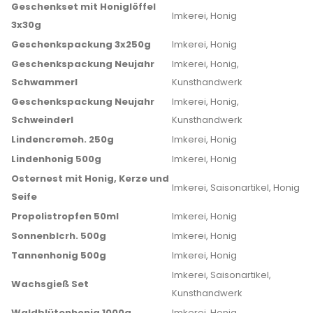
Geschenkset mit Honiglöffel
Imkerei, Honig
3x30g
Geschenkspackung 3x250g
Imkerei, Honig
Geschenkspackung Neujahr
Imkerei, Honig,
Schwammerl
Kunsthandwerk
Geschenkspackung Neujahr
Imkerei, Honig,
Schweinderl
Kunsthandwerk
Lindencremeh. 250g
Imkerei, Honig
Lindenhonig 500g
Imkerei, Honig
Osternest mit Honig, Kerze und
Imkerei, Saisonartikel, Honig
Seife
Propolistropfen 50ml
Imkerei, Honig
Sonnenblcrh. 500g
Imkerei, Honig
Tannenhonig 500g
Imkerei, Honig
Imkerei, Saisonartikel,
Wachsgieß Set
Kunsthandwerk
Waldblütenhonig 1000g
Imkerei, Honig