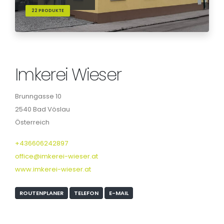
22 PRODUKTE
Imkerei Wieser
Brunngasse 10
2540 Bad Vöslau
Österreich
+436606242897
office@imkerei-wieser.at
www.imkerei-wieser.at
ROUTENPLANER
TELEFON
E-MAIL