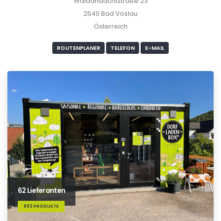
Waldandachtstraße 23
2540 Bad Vöslau
Österreich
ROUTENPLANER
TELEFON
E-MAIL
62 Lieferanten
893 PRODUKTE