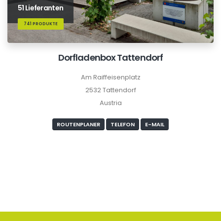
51 Lieferanten
741 PRODUKTE
Dorfladenbox Tattendorf
Am Raiffeisenplatz
2532 Tattendorf
Austria
ROUTENPLANER
TELEFON
E-MAIL