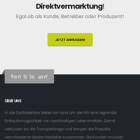
Direktvermarktung
!
Egal ob als Kunde, Betreiber oder Produzent!
JETZT ANFRAGEN!
Born to be vorn!
ÜBER UNS
In der Dorfladenbox bieten wir rund um die Uhr eine regionale
Einkaufsmöglichkeit von nachhaltigen Lebensmitteln. Damit
verkürzen wir die Transportwege und bringen die Produkte
verschiedener lokaler Hersteller zusammen. Die Kunden müssen