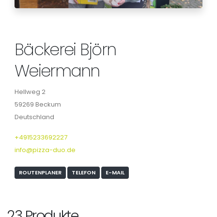
Bäckerei Björn
Weiermann
Hellweg 2
59269 Beckum
Deutschland
+4915233692227
info@pizza-duo.de
ROUTENPLANER
TELEFON
E-MAIL
23 Produkte