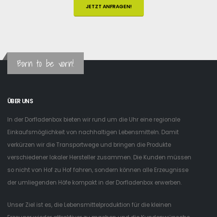
JETZT ANFRAGEN!
Born to be vorn!
ÜBER UNS
In der Dorfladenbox bieten wir rund um die Uhr eine regionale
Einkaufsmöglichkeit von nachhaltigen Lebensmitteln. Damit
verkürzen wir die Transportwege und bringen die Produkte
verschiedener lokaler Hersteller zusammen. Die Kunden müssen
so nicht von Hof zu Hof fahren, sondern können alle Erzeugnisse
der umliegenden Höfe kompakt in der Dorfladenbox erwerben.
Unser Ziel ist es, die Lebensmittelproduktion für die kleinen