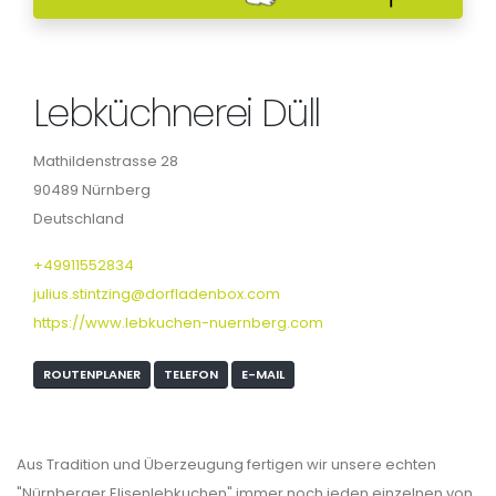
Lebküchnerei Düll
Mathildenstrasse 28
90489 Nürnberg
Deutschland
+49911552834
julius.stintzing@dorfladenbox.com
https://www.lebkuchen-nuernberg.com
ROUTENPLANER
TELEFON
E-MAIL
Aus Tradition und Überzeugung fertigen wir unsere echten
"Nürnberger Elisenlebkuchen" immer noch jeden einzelnen von