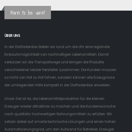
Born to be vorn!
ÜBER UNS
In der Dorfladenbox bieten wir rund um die Uhr eine regionale
Einkaufsmöglichkeit von nachhaltigen Lebensmitteln. Damit
verkürzen wir die Transportwege und bringen die Produkte
verschiedener lokaler Hersteller zusammen. Die Kunden müssen
so nicht von Hof zu Hof fahren, sondern können alle Erzeugnisse
der umliegenden Höfe kompakt in der Dorfladenbox erwerben.
Unser Ziel ist es, die Lebensmittelproduktion für die kleinen
Erzeuger wieder attraktiver zu machen und die Kundenwünsche
nach qualitativ hochwertigen Nahrungsmitteln zu erfüllen. Wir
setzen dabei auf smarte technische Lösungen und einen hohen
Automatisierungsgrad, um den Aufwand für Betreiber, Erzeuger