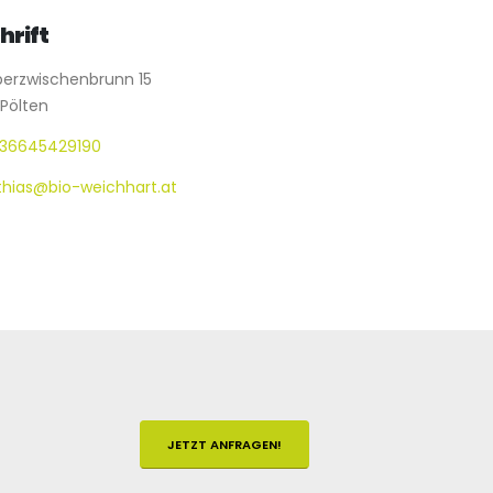
hrift
erzwischenbrunn 15
 Pölten
36645429190
hias@bio-weichhart.at
JETZT ANFRAGEN!