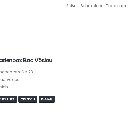
Süßes, Schokolade, Trockenfr
ladenbox Bad Vöslau
ndachtstraße 23
ad Vöslau
eich
NPLANER
TELEFON
E-MAIL