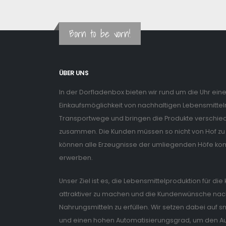
Born to be vorn!
ÜBER UNS
In der Dorfladenbox bieten wir rund um die Uhr ein
Einkaufsmöglichkeit von nachhaltigen Lebensmitteln
Transportwege und bringen die Produkte verschiede
zusammen. Die Kunden müssen so nicht von Hof zu 
können alle Erzeugnisse der umliegenden Höfe ko
erwerben.
Unser Ziel ist es, die Lebensmittelproduktion für di
attraktiver zu machen und die Kundenwünsche nach
Nahrungsmitteln zu erfüllen. Wir setzen dabei auf
und einen hohen Automatisierungsgrad, um den Auf