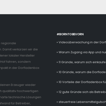
#BORNTOBEVORN
» Videoüberwachung in der Dor
e regionale
. Damit verkürzen wir die
» Warum Zugang via App und nur
ner lokaler Hersteller
Hof fahren, sondern
» 11 Gründe, warum sich einkaufe
mpakt in der Dorfladenbox
» 10 Gründe, warum die Dorflade
» 10 Vorteile der Dorfladenbox fü
e kleinen Erzeuger wieder
 qualitativ hochwertigen
» 12 gute Gründe sich als Betrei
 smarte technische Lösungen
» steuerfreie Lebensmittelgutsch
wand für Betreiber,