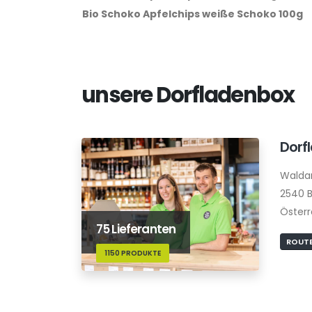
Bio Schoko Apfelchips weiße Schoko 100g
unsere Dorfladenbox
Dorf
Walda
2540 B
Österr
75 Lieferanten
ROUTE
1150 PRODUKTE