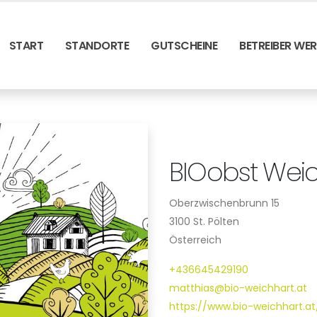
START
STANDORTE
GUTSCHEINE
BETREIBER WE
BIOobst Wei
Oberzwischenbrunn 15
3100 St. Pölten
Österreich
+436645429190
matthias@bio-weichhart.at
https://www.bio-weichhart.at