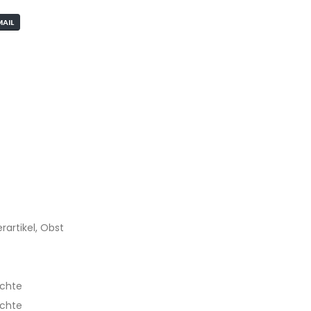
MAIL
artikel, Obst
üchte
üchte