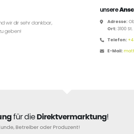
unsere
Ansc
Adresse:
Ob
nd wir dir sehr dankbar,
Ort:
3100 St.
zu geben!
Telefon:
+4
E-Mail:
matt
ung
für die
Direktvermarktung
!
Kunde, Betreiber oder Produzent!