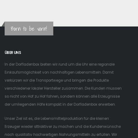
Born to be vorn!
ÜBER UNS
In der Dorfladenbox bieten wir rund um die Uhr eine regionale
Einkaufsmöglichkeit von nachhaltigen Lebensmitteln. Damit
verkürzen wir die Transportwege und bringen die Produkte
verschiedener lokaler Hersteller zusammen. Die Kunden müssen
so nicht von Hof zu Hof fahren, sondern können alle Erzeugnisse
der umliegenden Höfe kompakt in der Dorfladenbox erwerben.
Unser Ziel ist es, die Lebensmittelproduktion für die kleinen
Erzeuger wieder attraktiver zu machen und die Kundenwünsche
nach qualitativ hochwertigen Nahrungsmitteln zu erfüllen. Wir