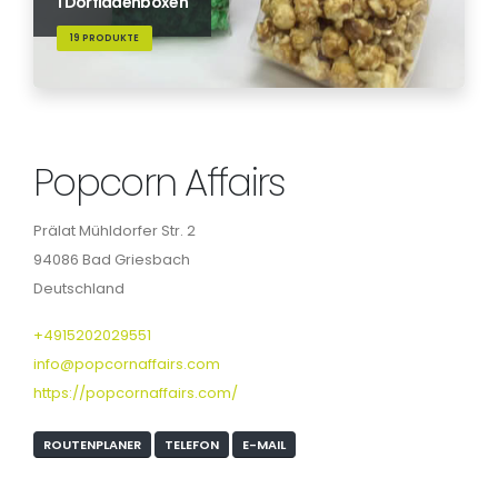
1 Dorfladenboxen
19 PRODUKTE
Popcorn Affairs
Prälat Mühldorfer Str. 2
94086 Bad Griesbach
Deutschland
+4915202029551
info@popcornaffairs.com
https://popcornaffairs.com/
ROUTENPLANER
TELEFON
E-MAIL