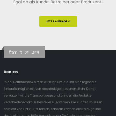
Egal ob als Kunde, Betreiber oder Produzent!
JETZT ANFRAGEN!
Born to be vorn!
ÜBER UNS
In der Dorfladenbox bieten wir rund um die Uhr eine regionale
Einkaufsmöglichkeit von nachhaltigen Lebensmitteln. Damit
verkürzen wir die Transportwege und bringen die Produkte
verschiedener lokaler Hersteller zusammen. Die Kunden müssen
so nicht von Hof zu Hof fahren, sondern können alle Erzeugnisse
der umliegenden Höfe kompakt in der Dorfladenbox erwerben.