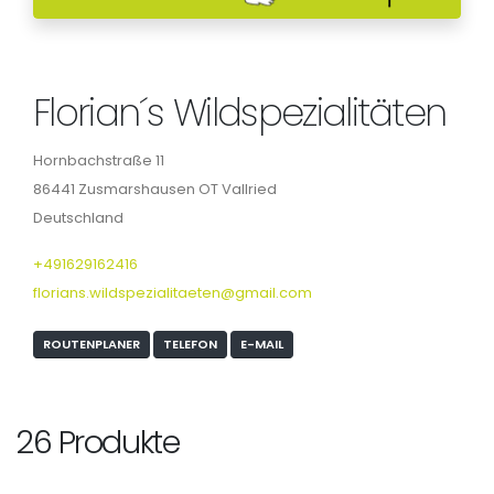
Florian´s Wildspezialitäten
Hornbachstraße 11
86441 Zusmarshausen OT Vallried
Deutschland
+491629162416
florians.wildspezialitaeten@gmail.com
ROUTENPLANER
TELEFON
E-MAIL
26 Produkte