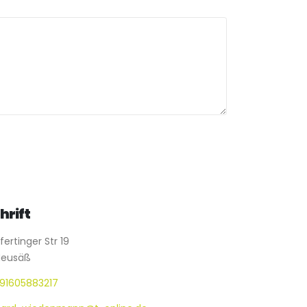
hrift
ertinger Str 19
Neusäß
91605883217