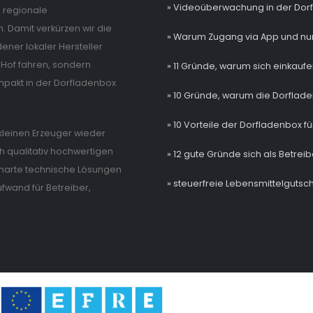
» Videoüberwachung in der Dor
e regionale
. Damit verkürzen wir die
» Warum Zugang via App und nur
ner lokaler Hersteller
Hof fahren, sondern
» 11 Gründe, warum sich einkaufe
mpakt in der Dorfladenbox
» 10 Gründe, warum die Dorflade
» 10 Vorteile der Dorfladenbox fü
e kleinen Erzeuger wieder
 qualitativ hochwertigen
» 12 gute Gründe sich als Betrei
 smarte technische Lösungen
» steuerfreie Lebensmittelgutsch
wand für Betreiber,