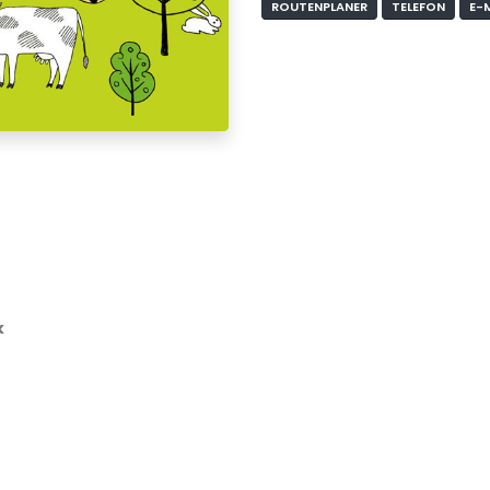
ROUTENPLANER
TELEFON
E-
k