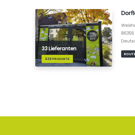
Dorf
Weish
86356 
Deuts
33 Lieferanten
ROUTE
629 PRODUKTE