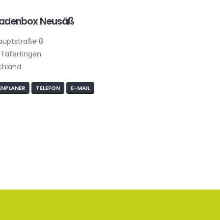
ladenbox Neusäß
auptstraße 8
Täfertingen
chland
NPLANER
TELEFON
E-MAIL