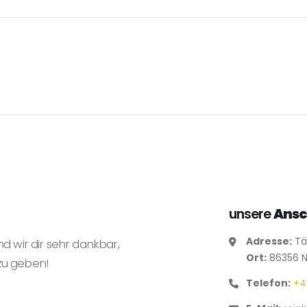
unsere
Ansc
Adresse:
Täf
nd wir dir sehr dankbar,
Ort:
86356 
zu geben!
Telefon:
+4