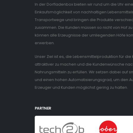
In der Dorfladenbox bieten wir rund um die Uhr ein
Einkaufsmöglichkeit von nachhaltigen Lebensmitteln
Transportwege und bringen die Produkte verschiede
zusammen. Die Kunden müssen so nicht von Hof zu 
können alle Erzeugnisse der umliegenden Höfe ko
erwerben.
Unser Ziel ist es, die Lebensmittelproduktion für di
attraktiver zu machen und die Kundenwünsche nach
Nahrungsmitteln zu erfüllen. Wir setzen dabei auf
und einen hohen Automatisierungsgrad, um den Auf
Erzeuger und Kunden möglichst gering zu halten.
PARTNER