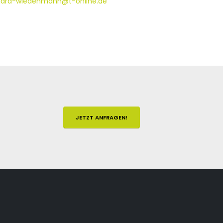
hard-wiedenmann@t-online.de
JETZT ANFRAGEN!