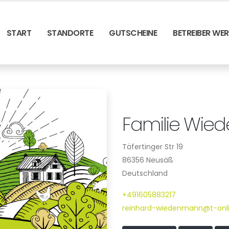
START
STANDORTE
GUTSCHEINE
BETREIBER WE
Familie Wi
Täfertinger Str 19
86356 Neusäß
Deutschland
+491605883217
reinhard-wiedenmann@t-onli