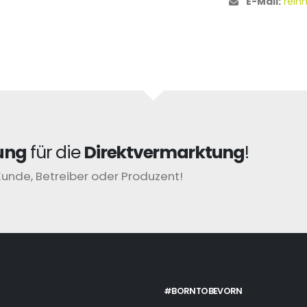
E-Mail:
rein
ung
für die
Direktvermarktung
!
Kunde, Betreiber oder Produzent!
#BORNTOBEVORN