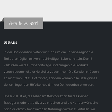
Born to be vorn!
ÜBER UNS
In der Dorfladenbox bieten wir rund um die Uhr eine regionale
Einkaufsmöglichkeit von nachhaltigen Lebensmitteln. Damit
verkürzen wir die Transportwege und bringen die Produkte
verschiedener lokaler Hersteller zusammen. Die Kunden müssen
so nicht von Hof zu Hof fahren, sondern können alle Erzeugnisse
der umliegenden Höfe kompakt in der Dorfladenbox erwerben.
Unser Ziel ist es, die Lebensmittelproduktion für die kleinen
Erzeuger wieder attraktiver zu machen und die Kundenwünsche
nach qualitativ hochwertigen Nahrungsmitteln zu erfüllen. Wir