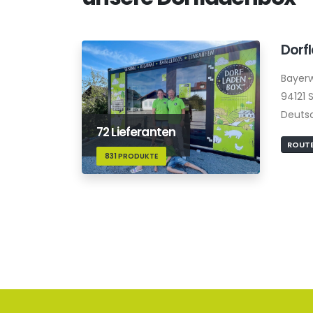
Dorf
Bayerw
94121 
Deuts
72 Lieferanten
ROUTE
831 PRODUKTE