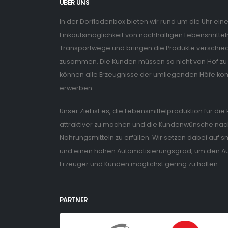
ÜBER UNS
In der Dorfladenbox bieten wir rund um die Uhr ein
Einkaufsmöglichkeit von nachhaltigen Lebensmitteln
Transportwege und bringen die Produkte verschiede
zusammen. Die Kunden müssen so nicht von Hof zu 
können alle Erzeugnisse der umliegenden Höfe ko
erwerben.
Unser Ziel ist es, die Lebensmittelproduktion für di
attraktiver zu machen und die Kundenwünsche nach
Nahrungsmitteln zu erfüllen. Wir setzen dabei auf
und einen hohen Automatisierungsgrad, um den Auf
Erzeuger und Kunden möglichst gering zu halten.
PARTNER