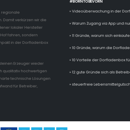
#BORNTOBEVORN
» Videoüberwachung in der Dor
e regionale
. Damit verkürzen wir die
» Warum Zugang via App und nur
ner lokaler Hersteller
Hof fahren, sondern
» 11 Gründe, warum sich einkaufe
mpakt in der Dorfladenbox
» 10 Gründe, warum die Dorflade
» 10 Vorteile der Dorfladenbox fü
e kleinen Erzeuger wieder
 qualitativ hochwertigen
» 12 gute Gründe sich als Betrei
 smarte technische Lösungen
» steuerfreie Lebensmittelgutsch
wand für Betreiber,