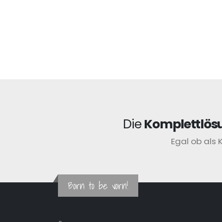
Die
Komplettlös
Egal ob als 
Born to be vorn!