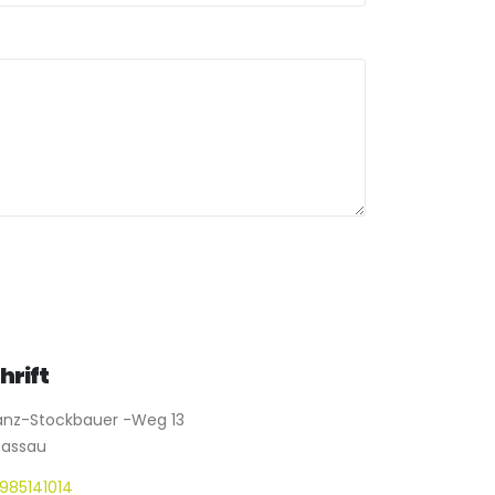
hrift
anz-Stockbauer -Weg 13
assau
985141014