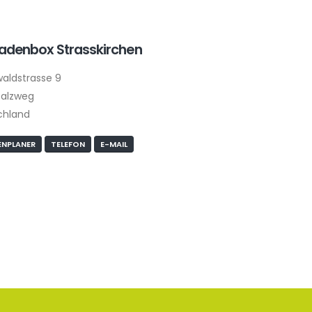
ladenbox Strasskirchen
aldstrasse 9
Salzweg
chland
NPLANER
TELEFON
E-MAIL