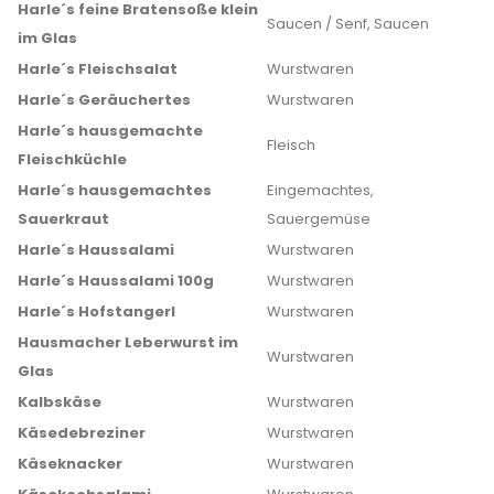
Harle´s feine Bratensoße klein
Saucen / Senf, Saucen
im Glas
Harle´s Fleischsalat
Wurstwaren
Harle´s Geräuchertes
Wurstwaren
Harle´s hausgemachte
Fleisch
Fleischküchle
Harle´s hausgemachtes
Eingemachtes,
Sauerkraut
Sauergemüse
Harle´s Haussalami
Wurstwaren
Harle´s Haussalami 100g
Wurstwaren
Harle´s Hofstangerl
Wurstwaren
Hausmacher Leberwurst im
Wurstwaren
Glas
Kalbskäse
Wurstwaren
Käsedebreziner
Wurstwaren
Käseknacker
Wurstwaren