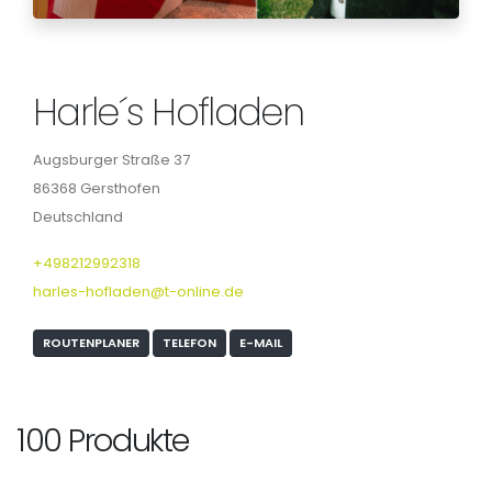
Harle´s Hofladen
Augsburger Straße 37
86368 Gersthofen
Deutschland
+498212992318
harles-hofladen@t-online.de
ROUTENPLANER
TELEFON
E-MAIL
100 Produkte