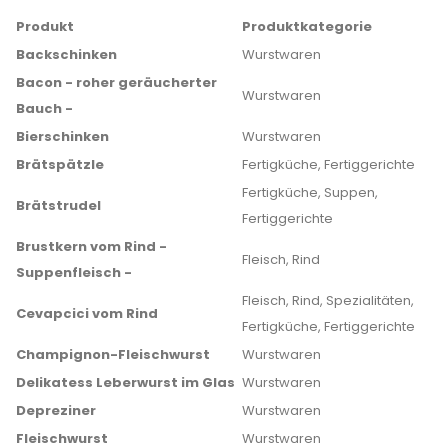
Produkt
Produktkategorie
Backschinken
Wurstwaren
Bacon - roher geräucherter
Wurstwaren
Bauch -
Bierschinken
Wurstwaren
Brätspätzle
Fertigküche, Fertiggerichte
Fertigküche, Suppen,
Brätstrudel
Fertiggerichte
Brustkern vom Rind -
Fleisch, Rind
Suppenfleisch -
Fleisch, Rind, Spezialitäten,
Cevapcici vom Rind
Fertigküche, Fertiggerichte
Champignon-Fleischwurst
Wurstwaren
Delikatess Leberwurst im Glas
Wurstwaren
Depreziner
Wurstwaren
Fleischwurst
Wurstwaren