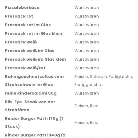
Pizzaleberkäse
Wurstwaren
Pressack rot
Wurstwaren
Pressack rot im Glas
Wurstwaren
Pressack rot im Glas klein
Wurstwaren
Pressack weiß
Wurstwaren
Pressack weiß im Glas
Wurstwaren
Pressack weiß im Glas klein
Wurstwaren
Pressack weiß/rot
Wurstwaren
Rahmgeschnetzeltes vom
Fleisch, Schwein, Fertigküche,
Strohschwein im Glas
Fertiggerichte
reine Rindersalami 50g
Wurstwaren
Rib-Eye-Steak von der
Fleisch, Rind
Strohfärse
Rinder Burger Patti 170g (1
Fleisch, Rind
Stück)
Rinder Burger Patti 340g (2