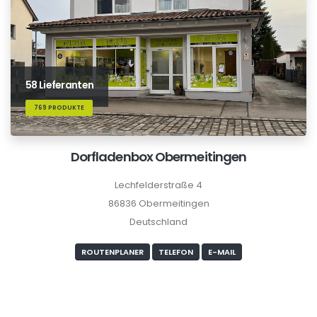
58 Lieferanten
769 PRODUKTE
Dorfladenbox Obermeitingen
Lechfelderstraße 4
86836 Obermeitingen
Deutschland
ROUTENPLANER
TELEFON
E-MAIL