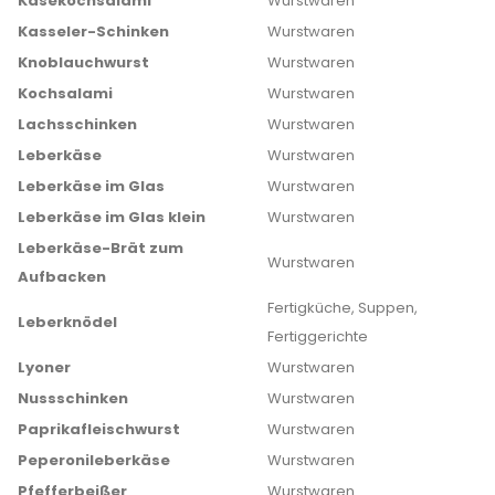
Käsekochsalami
Wurstwaren
Kasseler-Schinken
Wurstwaren
Knoblauchwurst
Wurstwaren
Kochsalami
Wurstwaren
Lachsschinken
Wurstwaren
Leberkäse
Wurstwaren
Leberkäse im Glas
Wurstwaren
Leberkäse im Glas klein
Wurstwaren
Leberkäse-Brät zum
Wurstwaren
Aufbacken
Fertigküche, Suppen,
Leberknödel
Fertiggerichte
Lyoner
Wurstwaren
Nussschinken
Wurstwaren
Paprikafleischwurst
Wurstwaren
Peperonileberkäse
Wurstwaren
Pfefferbeißer
Wurstwaren