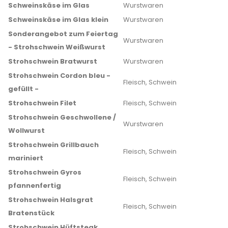
Schweinskäse im Glas
Wurstwaren
Schweinskäse im Glas klein
Wurstwaren
Sonderangebot zum Feiertag
Wurstwaren
- Strohschwein Weißwurst
Strohschwein Bratwurst
Wurstwaren
Strohschwein Cordon bleu -
Fleisch, Schwein
gefüllt -
Strohschwein Filet
Fleisch, Schwein
Strohschwein Geschwollene /
Wurstwaren
Wollwurst
Strohschwein Grillbauch
Fleisch, Schwein
mariniert
Strohschwein Gyros
Fleisch, Schwein
pfannenfertig
Strohschwein Halsgrat
Fleisch, Schwein
Bratenstück
Strohschwein Hüftsteak