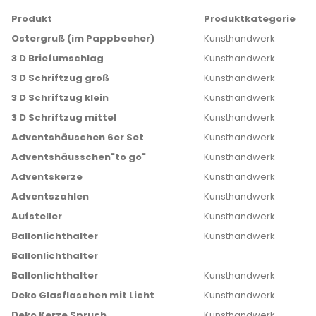
Produkt
Produktkategorie
Ostergruß (im Pappbecher)
Kunsthandwerk
3 D Briefumschlag
Kunsthandwerk
3 D Schriftzug groß
Kunsthandwerk
3 D Schriftzug klein
Kunsthandwerk
3 D Schriftzug mittel
Kunsthandwerk
Adventshäuschen 6er Set
Kunsthandwerk
Adventshäusschen"to go"
Kunsthandwerk
Adventskerze
Kunsthandwerk
Adventszahlen
Kunsthandwerk
Aufsteller
Kunsthandwerk
Ballonlichthalter
Kunsthandwerk
Ballonlichthalter
Ballonlichthalter
Kunsthandwerk
Deko Glasflaschen mit Licht
Kunsthandwerk
Deko Kerze Spruch
Kunsthandwerk