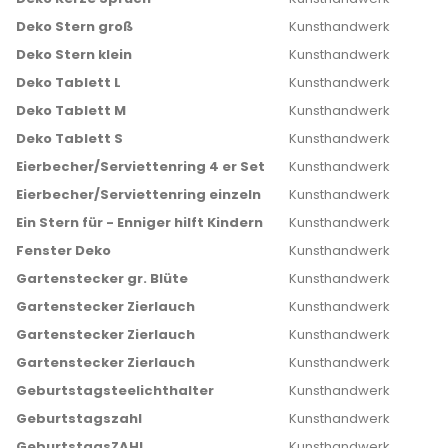
Deko Stern groß
Kunsthandwerk
Deko Stern klein
Kunsthandwerk
Deko Tablett L
Kunsthandwerk
Deko Tablett M
Kunsthandwerk
Deko Tablett S
Kunsthandwerk
Eierbecher/Serviettenring 4 er Set
Kunsthandwerk
Eierbecher/Serviettenring einzeln
Kunsthandwerk
Ein Stern für - Enniger hilft Kindern
Kunsthandwerk
Fenster Deko
Kunsthandwerk
Gartenstecker gr. Blüte
Kunsthandwerk
Gartenstecker Zierlauch
Kunsthandwerk
Gartenstecker Zierlauch
Kunsthandwerk
Gartenstecker Zierlauch
Kunsthandwerk
Geburtstagsteelichthalter
Kunsthandwerk
Geburtstagszahl
Kunsthandwerk
GeburtstagsZAHL
Kunsthandwerk