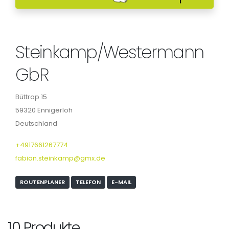
Steinkamp/Westermann
GbR
Büttrop 15
59320 Ennigerloh
Deutschland
+4917661267774
fabian.steinkamp@gmx.de
ROUTENPLANER
TELEFON
E-MAIL
10 Produkte