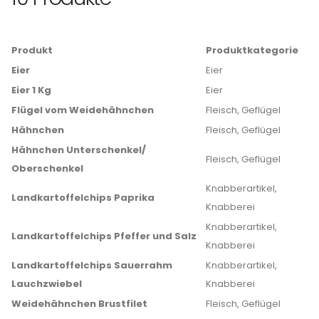
Produkt
Produktkategorie
Eier
Eier
Eier 1 Kg
Eier
Flügel vom Weidehähnchen
Fleisch, Geflügel
Hähnchen
Fleisch, Geflügel
Hähnchen Unterschenkel/
Fleisch, Geflügel
Oberschenkel
Knabberartikel,
Landkartoffelchips Paprika
Knabberei
Knabberartikel,
Landkartoffelchips Pfeffer und Salz
Knabberei
Landkartoffelchips Sauerrahm
Knabberartikel,
Lauchzwiebel
Knabberei
Weidehähnchen Brustfilet
Fleisch, Geflügel