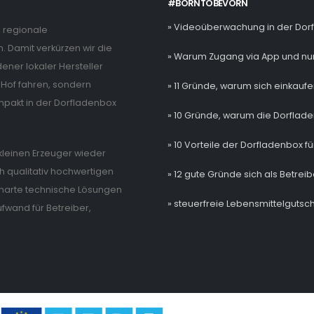
#BORNTOBEVORN
» Videoüberwachung in der Dor
e regionale
. Damit verkürzen wir die
» Warum Zugang via App und nur
ner lokaler Hersteller
Hof fahren, sondern
» 11 Gründe, warum sich einkaufe
mpakt in der Dorfladenbox
» 10 Gründe, warum die Dorflade
» 10 Vorteile der Dorfladenbox fü
e kleinen Erzeuger wieder
 qualitativ hochwertigen
» 12 gute Gründe sich als Betrei
 smarte technische Lösungen
» steuerfreie Lebensmittelgutsch
wand für Betreiber,