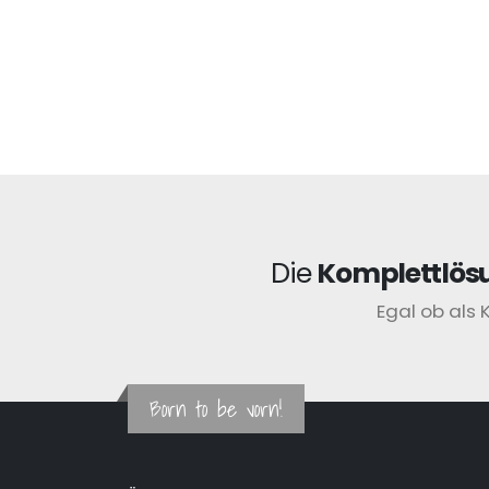
Die
Komplettlös
Egal ob als 
Born to be vorn!