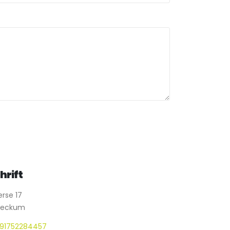
hrift
rse 17
Beckum
91752284457