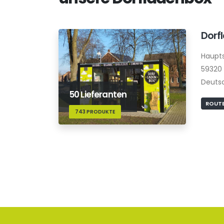
Dorf
Haupt
59320 
Deuts
50 Lieferanten
ROUTE
743 PRODUKTE