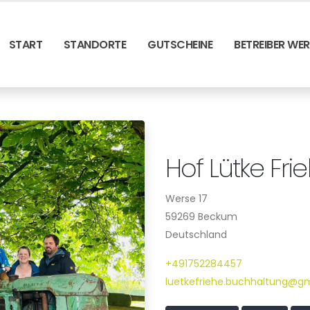
START
STANDORTE
GUTSCHEINE
BETREIBER WE
Hof Lütke Fri
Werse 17
59269 Beckum
Deutschland
+491752284457
luetkefriehe.buchhaltung@g