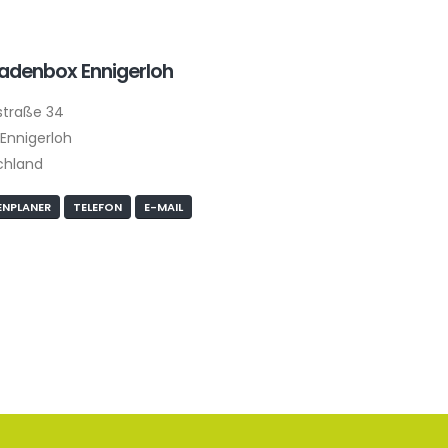
ladenbox Ennigerloh
straße 34
Ennigerloh
chland
NPLANER
TELEFON
E-MAIL