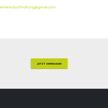
kefriehe.buchhaltung@gmail.com
JETZT ANFRAGEN!