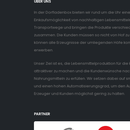
ÜBER UNS
In der Dorfladenbox bieten wir rund um die Uhr ein
Einkaufsmöglichkeit von nachhaltigen Lebensmitteln
Transportwege und bringen die Produkte verschiede
zusammen. Die Kunden müssen so nicht von Hof zu 
können alle Erzeugnisse der umliegenden Höfe ko
erwerben.
Unser Ziel ist es, die Lebensmittelproduktion für di
attraktiver zu machen und die Kundenwünsche nach
Nahrungsmitteln zu erfüllen. Wir setzen dabei auf
und einen hohen Automatisierungsgrad, um den Auf
Erzeuger und Kunden möglichst gering zu halten.
PARTNER