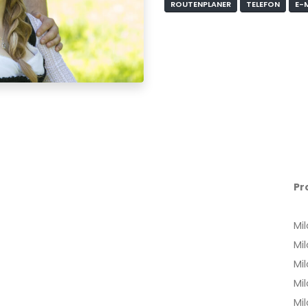
ROUTENPLANER
TELEFON
E-
Pr
Mil
Mi
Mi
Mi
Mi