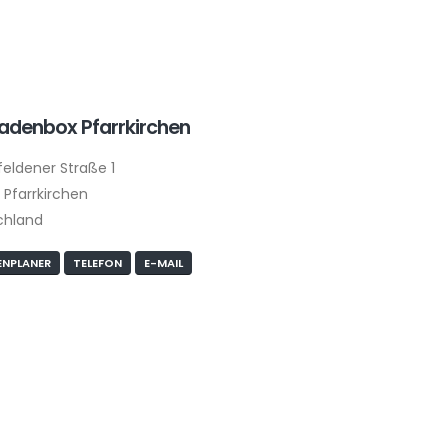
ladenbox Pfarrkirchen
eldener Straße 1
Pfarrkirchen
chland
NPLANER
TELEFON
E-MAIL