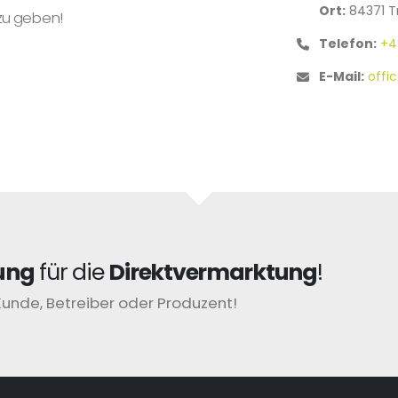
Ort:
84371 Tr
zu geben!
Telefon:
+4
E-Mail:
offi
ung
für die
Direktvermarktung
!
Kunde, Betreiber oder Produzent!