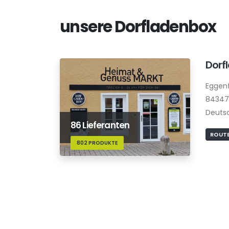
unsere Dorfladenbox
Dorf
Eggenf
84347 
Deuts
86 Lieferanten
ROUTE
802 PRODUKTE