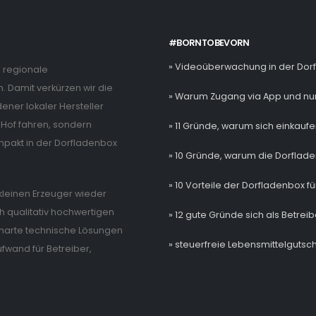
#BORNTOBEVORN
» Videoüberwachung in der Dor
e regionale
. Damit verkürzen wir die
» Warum Zugang via App und nur
ner lokaler Hersteller
Hof fahren, sondern
» 11 Gründe, warum sich einkaufe
mpakt in der Dorfladenbox
» 10 Gründe, warum die Dorflade
» 10 Vorteile der Dorfladenbox fü
e kleinen Erzeuger wieder
 qualitativ hochwertigen
» 12 gute Gründe sich als Betrei
 smarte technische Lösungen
» steuerfreie Lebensmittelgutsch
wand für Betreiber,