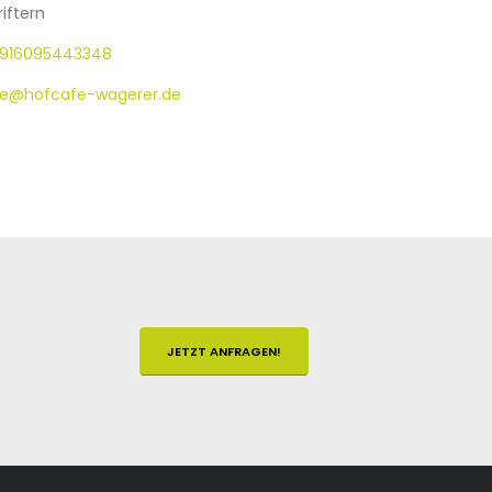
iftern
916095443348
ce@hofcafe-wagerer.de
JETZT ANFRAGEN!