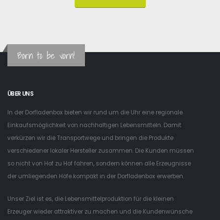
Born to be vorn!
ÜBER UNS
In der Dorfladenbox bieten wir rund um die Uhr eine regionale
Einkaufsmöglichkeit von nachhaltigen Lebensmitteln. Damit
verkürzen wir die Transportwege und bringen die Produkte
verschiedener lokaler Hersteller zusammen. Die Kunden müssen
so nicht von Hof zu Hof fahren, sondern können alle Erzeugnisse
der umliegenden Höfe kompakt in der Dorfladenbox erwerben.
Unser Ziel ist es, die Lebensmittelproduktion für die kleinen
Erzeuger wieder attraktiver zu machen und die Kundenwünsche