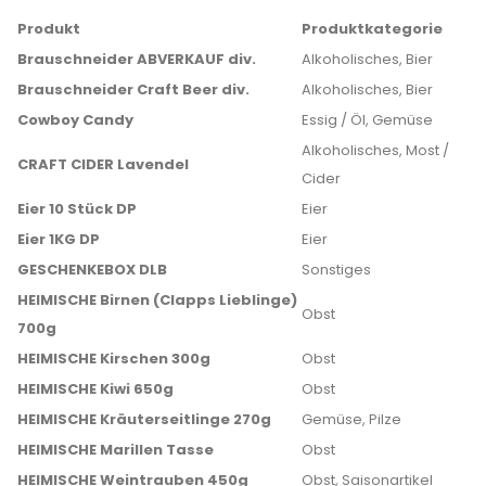
Produkt
Produktkategorie
Brauschneider ABVERKAUF div.
Alkoholisches, Bier
Brauschneider Craft Beer div.
Alkoholisches, Bier
Cowboy Candy
Essig / Öl, Gemüse
Alkoholisches, Most /
CRAFT CIDER Lavendel
Cider
Eier 10 Stück DP
Eier
Eier 1KG DP
Eier
GESCHENKEBOX DLB
Sonstiges
HEIMISCHE Birnen (Clapps Lieblinge)
Obst
700g
HEIMISCHE Kirschen 300g
Obst
HEIMISCHE Kiwi 650g
Obst
HEIMISCHE Kräuterseitlinge 270g
Gemüse, Pilze
HEIMISCHE Marillen Tasse
Obst
HEIMISCHE Weintrauben 450g
Obst, Saisonartikel