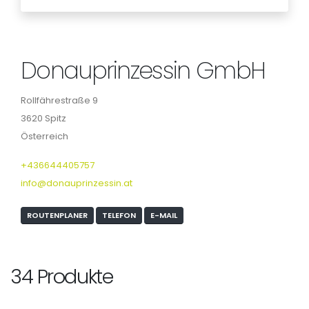
Donauprinzessin GmbH
Rollfährestraße 9
3620 Spitz
Österreich
+436644405757
info@donauprinzessin.at
ROUTENPLANER
TELEFON
E-MAIL
34 Produkte