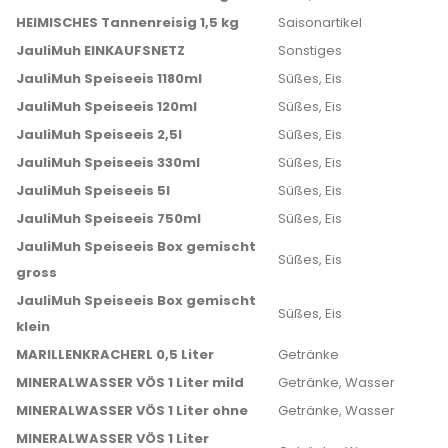
HEIMISCHES Tannenreisig 1,5 kg
Saisonartikel
JauliMuh EINKAUFSNETZ
Sonstiges
JauliMuh Speiseeis 1180ml
Süßes, Eis
JauliMuh Speiseeis 120ml
Süßes, Eis
JauliMuh Speiseeis 2,5l
Süßes, Eis
JauliMuh Speiseeis 330ml
Süßes, Eis
JauliMuh Speiseeis 5l
Süßes, Eis
JauliMuh Speiseeis 750ml
Süßes, Eis
JauliMuh Speiseeis Box gemischt
Süßes, Eis
gross
JauliMuh Speiseeis Box gemischt
Süßes, Eis
klein
MARILLENKRACHERL 0,5 Liter
Getränke
MINERALWASSER VÖS 1 Liter mild
Getränke, Wasser
MINERALWASSER VÖS 1 Liter ohne
Getränke, Wasser
MINERALWASSER VÖS 1 Liter