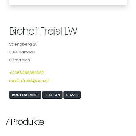
Biohof Fraisl LW
Strengberg 20
3314 Ramsau
Österreich
+4366488368082
martin.fraisl@aon.at
ROUTENPLANER
TELEFON
E-MAIL
7 Produkte