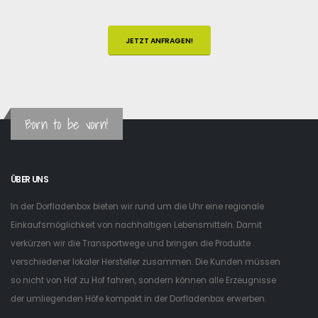
JETZT ANFRAGEN!
Born to be vorn!
ÜBER UNS
In der Dorfladenbox bieten wir rund um die Uhr eine regionale
Einkaufsmöglichkeit von nachhaltigen Lebensmitteln. Damit
verkürzen wir die Transportwege und bringen die Produkte
verschiedener lokaler Hersteller zusammen. Die Kunden müssen
so nicht von Hof zu Hof fahren, sondern können alle Erzeugnisse
der umliegenden Höfe kompakt in der Dorfladenbox erwerben.