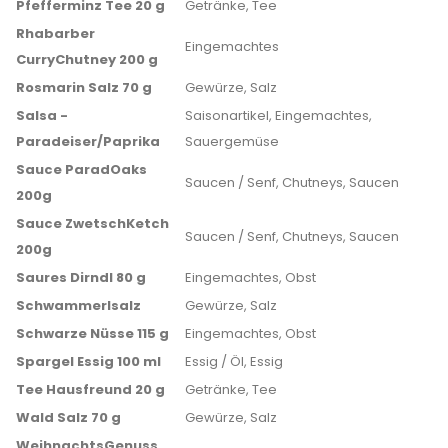
Pfefferminz Tee 20 g
Getränke, Tee
Rhabarber
Eingemachtes
CurryChutney 200 g
Rosmarin Salz 70 g
Gewürze, Salz
Salsa -
Saisonartikel, Eingemachtes,
Paradeiser/Paprika
Sauergemüse
Sauce ParadOaks
Saucen / Senf, Chutneys, Saucen
200g
Sauce ZwetschKetch
Saucen / Senf, Chutneys, Saucen
200g
Saures Dirndl 80 g
Eingemachtes, Obst
Schwammerlsalz
Gewürze, Salz
Schwarze Nüsse 115 g
Eingemachtes, Obst
Spargel Essig 100 ml
Essig / Öl, Essig
Tee Hausfreund 20 g
Getränke, Tee
Wald Salz 70 g
Gewürze, Salz
WeihnachtsGenuss