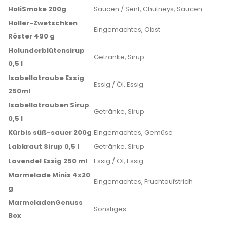
HoliSmoke 200g
Saucen / Senf, Chutneys, Saucen
Holler-Zwetschken
Eingemachtes, Obst
Röster 490 g
Holunderblütensirup
Getränke, Sirup
0,5 l
Isabellatraube Essig
Essig / Öl, Essig
250ml
Isabellatrauben Sirup
Getränke, Sirup
0,5 l
Kürbis süß-sauer 200g
Eingemachtes, Gemüse
Labkraut Sirup 0,5 l
Getränke, Sirup
Lavendel Essig 250 ml
Essig / Öl, Essig
Marmelade Minis 4x20
Eingemachtes, Fruchtaufstrich
g
MarmeladenGenuss
Sonstiges
Box