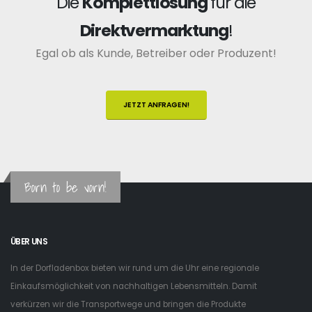
Die
Komplettlösung
für die
Direktvermarktung
!
Egal ob als Kunde, Betreiber oder Produzent!
JETZT ANFRAGEN!
Born to be vorn!
ÜBER UNS
In der Dorfladenbox bieten wir rund um die Uhr eine regionale
Einkaufsmöglichkeit von nachhaltigen Lebensmitteln. Damit
verkürzen wir die Transportwege und bringen die Produkte