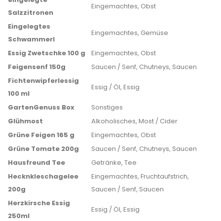
Eingemachtes, Obst
Salzzitronen
Eingelegtes
Eingemachtes, Gemüse
Schwammerl
Essig Zwetschke 100 g
Eingemachtes, Obst
Feigensenf 150g
Saucen / Senf, Chutneys, Saucen
Fichtenwipferlessig
Essig / Öl, Essig
100 ml
GartenGenuss Box
Sonstiges
Glühmost
Alkoholisches, Most / Cider
Grüne Feigen 165 g
Eingemachtes, Obst
Grüne Tomate 200g
Saucen / Senf, Chutneys, Saucen
Hausfreund Tee
Getränke, Tee
Hecknkleschagelee
Eingemachtes, Fruchtaufstrich,
200g
Saucen / Senf, Saucen
Herzkirsche Essig
Essig / Öl, Essig
250ml