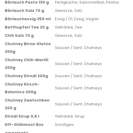
Bärlauch Pesto 130 g
Fertigküche, Saisonartikel, Pestos
Bärlauch Salz 70 g
Gewürze, Salz
Bärlauchessig 250 ml
Essig / Öl, Essig, Vegan
Betthupferl Tee 20 g
Getränke, Tee
Chili Salz 70 g
Gewürze, Salz
Chutney Birne-Kletze
Saucen / Senf, Chutneys
200g
Chutney Chili-Marilli
Saucen / Senf, Chutneys
200g
Chutney Dirndl 200g
Saucen / Senf, Chutneys
Chutney Kirsch-
Saucen / Senf, Chutneys
Balsmico 200g
Chutney Zwetschken
Saucen / Senf, Chutneys
200 g
Dirndl Sirup 0,5 l
Getränke, Sirup
DIY-Glühmost Box
Sonstiges
eingelegte