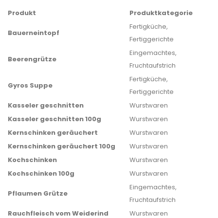
Produkt
Produktkategorie
Fertigküche,
Bauerneintopf
Fertiggerichte
Eingemachtes,
Beerengrütze
Fruchtaufstrich
Fertigküche,
Gyros Suppe
Fertiggerichte
Kasseler geschnitten
Wurstwaren
Kasseler geschnitten 100g
Wurstwaren
Kernschinken geräuchert
Wurstwaren
Kernschinken geräuchert 100g
Wurstwaren
Kochschinken
Wurstwaren
Kochschinken 100g
Wurstwaren
Eingemachtes,
Pflaumen Grütze
Fruchtaufstrich
Rauchfleisch vom Weiderind
Wurstwaren