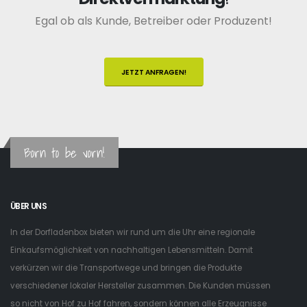
Egal ob als Kunde, Betreiber oder Produzent!
JETZT ANFRAGEN!
Born to be vorn!
ÜBER UNS
In der Dorfladenbox bieten wir rund um die Uhr eine regionale
Einkaufsmöglichkeit von nachhaltigen Lebensmitteln. Damit
verkürzen wir die Transportwege und bringen die Produkte
verschiedener lokaler Hersteller zusammen. Die Kunden müssen
so nicht von Hof zu Hof fahren, sondern können alle Erzeugnisse