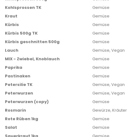
Kohlsprossen TK
Gemüse
Kraut
Gemüse
Kürbis
Gemüse
Kürbis 500g TK
Gemüse
Kürbis geschnitten 500g
Gemüse
Lauch
Gemüse, Vegan
MIX - Zwiebel, Knoblauch
Gemüse
Paprika
Gemüse
Pastinaken
Gemüse
Petersilie TK
Gemüse, Vegan
Peterwurzen
Gemüse, Vegan
Peterwurzen (copy)
Gemüse
Rosmarin
Gewürze, Kräuter
Rote Rüben 1kg
Gemüse
Salat
Gemüse
Sauerkraut 1kg
Gemüse