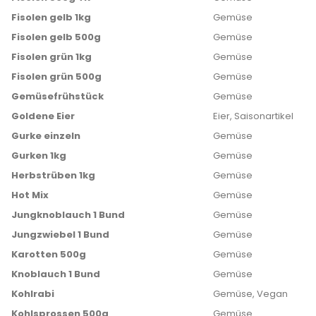
Fisolen gelb 1kg
Gemüse
Fisolen gelb 500g
Gemüse
Fisolen grün 1kg
Gemüse
Fisolen grün 500g
Gemüse
Gemüsefrühstück
Gemüse
Goldene Eier
Eier, Saisonartikel
Gurke einzeln
Gemüse
Gurken 1kg
Gemüse
Herbstrüben 1kg
Gemüse
Hot Mix
Gemüse
Jungknoblauch 1 Bund
Gemüse
Jungzwiebel 1 Bund
Gemüse
Karotten 500g
Gemüse
Knoblauch 1 Bund
Gemüse
Kohlrabi
Gemüse, Vegan
Kohlsprossen 500g
Gemüse