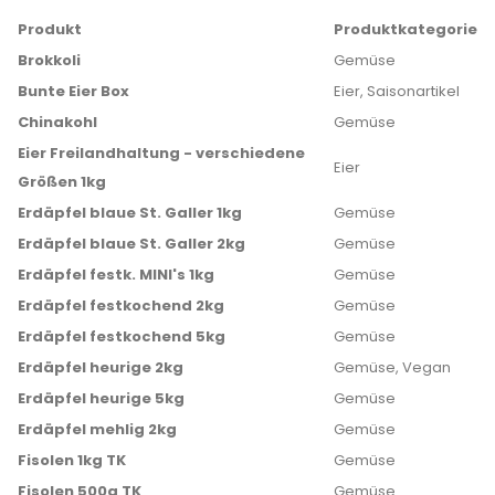
Produkt
Produktkategorie
Brokkoli
Gemüse
Bunte Eier Box
Eier, Saisonartikel
Chinakohl
Gemüse
Eier Freilandhaltung - verschiedene
Eier
Größen 1kg
Erdäpfel blaue St. Galler 1kg
Gemüse
Erdäpfel blaue St. Galler 2kg
Gemüse
Erdäpfel festk. MINI's 1kg
Gemüse
Erdäpfel festkochend 2kg
Gemüse
Erdäpfel festkochend 5kg
Gemüse
Erdäpfel heurige 2kg
Gemüse, Vegan
Erdäpfel heurige 5kg
Gemüse
Erdäpfel mehlig 2kg
Gemüse
Fisolen 1kg TK
Gemüse
Fisolen 500g TK
Gemüse