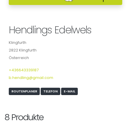
Hendlings Edelwels
Klingfurth
2822 Klingfurth
Österreich
+436643339187
b.hendling@gmail.com
ROUTENPLANER
TELEFON
E-MAIL
8 Produkte