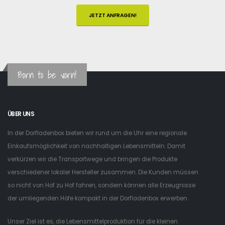
JETZT ANFRAGEN!
Born to be vorn!
ÜBER UNS
In der Dorfladenbox bieten wir rund um die Uhr eine regionale
Einkaufsmöglichkeit von nachhaltigen Lebensmitteln. Damit
verkürzen wir die Transportwege und bringen die Produkte
verschiedener lokaler Hersteller zusammen. Die Kunden müssen
so nicht von Hof zu Hof fahren, sondern können alle Erzeugnisse
der umliegenden Höfe kompakt in der Dorfladenbox erwerben.
Unser Ziel ist es, die Lebensmittelproduktion für die kleinen