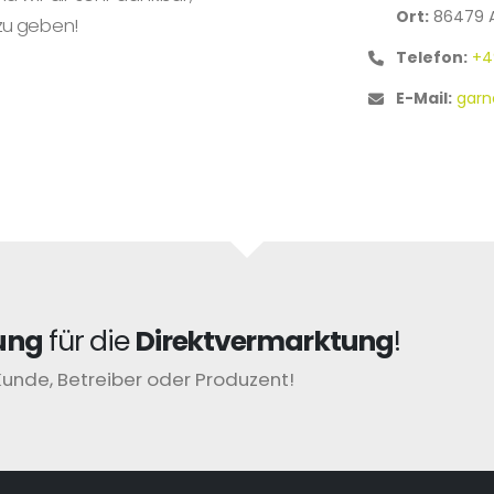
Ort:
86479 
zu geben!
Telefon:
+4
E-Mail:
garn
ung
für die
Direktvermarktung
!
Kunde, Betreiber oder Produzent!