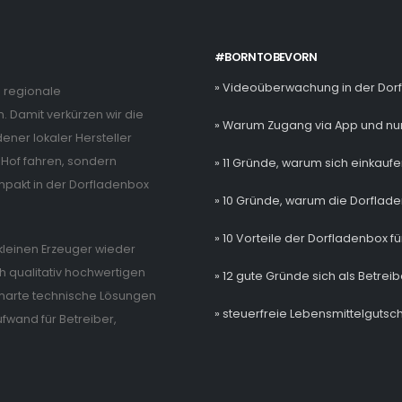
#BORNTOBEVORN
» Videoüberwachung in der Dor
e regionale
. Damit verkürzen wir die
» Warum Zugang via App und nur
ner lokaler Hersteller
Hof fahren, sondern
» 11 Gründe, warum sich einkaufe
mpakt in der Dorfladenbox
» 10 Gründe, warum die Dorflade
» 10 Vorteile der Dorfladenbox fü
e kleinen Erzeuger wieder
 qualitativ hochwertigen
» 12 gute Gründe sich als Betrei
 smarte technische Lösungen
» steuerfreie Lebensmittelgutsch
wand für Betreiber,