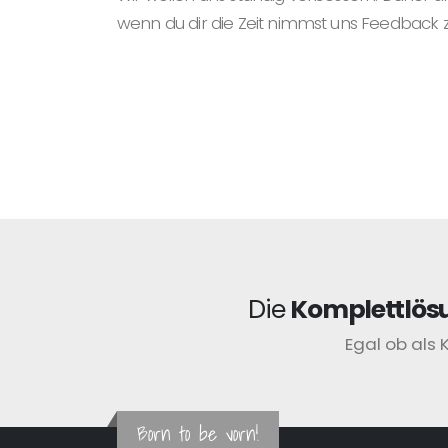
wenn du dir die Zeit nimmst uns Feedback 
Die
Komplettlös
Egal ob als 
Born to be vorn!