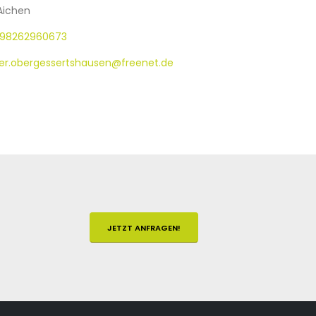
Aichen
98262960673
er.obergessertshausen@freenet.de
JETZT ANFRAGEN!