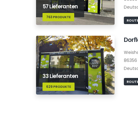
57 Lieferanten
Deuts
763 PRODUKTE
ROUTE
Dorf
Weish
86356 
Deuts
33 Lieferanten
ROUTE
629 PRODUKTE