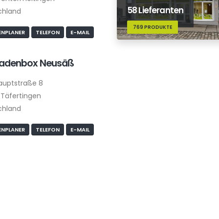
58 Lieferanten
chland
769 PRODUKTE
NPLANER
TELEFON
E-MAIL
ladenbox Neusäß
auptstraße 8
Täfertingen
chland
NPLANER
TELEFON
E-MAIL