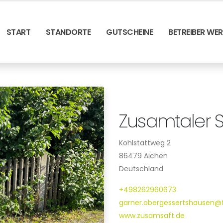
START
STANDORTE
GUTSCHEINE
BETREIBER WE
Zusamtaler 
Kohlstattweg 2
86479 Aichen
Deutschland
+498262960673
garner.obergessertshausen@
www.zusamsaft.de