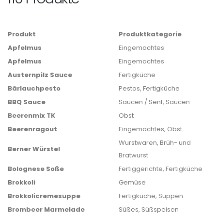
Produkt
Produktkategorie
Apfelmus
Eingemachtes
Apfelmus
Eingemachtes
Austernpilz Sauce
Fertigküche
Bärlauchpesto
Pestos, Fertigküche
BBQ Sauce
Saucen / Senf, Saucen
Beerenmix TK
Obst
Beerenragout
Eingemachtes, Obst
Wurstwaren, Brüh- und
Berner Würstel
Bratwurst
Bolognese Soße
Fertiggerichte, Fertigküche
Brokkoli
Gemüse
Brokkolicremesuppe
Fertigküche, Suppen
Brombeer Marmelade
Süßes, Süßspeisen