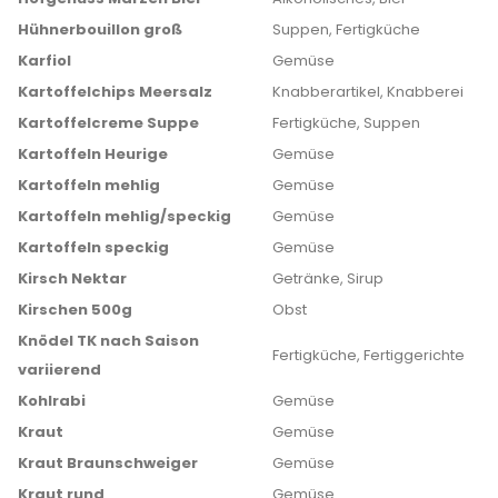
Hühnerbouillon groß
Suppen, Fertigküche
Karfiol
Gemüse
Kartoffelchips Meersalz
Knabberartikel, Knabberei
Kartoffelcreme Suppe
Fertigküche, Suppen
Kartoffeln Heurige
Gemüse
Kartoffeln mehlig
Gemüse
Kartoffeln mehlig/speckig
Gemüse
Kartoffeln speckig
Gemüse
Kirsch Nektar
Getränke, Sirup
Kirschen 500g
Obst
Knödel TK nach Saison
Fertigküche, Fertiggerichte
variierend
Kohlrabi
Gemüse
Kraut
Gemüse
Kraut Braunschweiger
Gemüse
Kraut rund
Gemüse