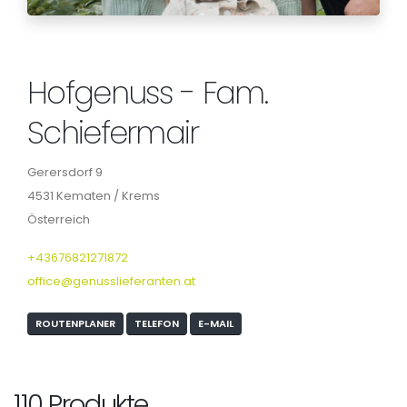
Hofgenuss - Fam.
Schiefermair
Gerersdorf 9
4531 Kematen / Krems
Österreich
+43676821271872
office@genusslieferanten.at
ROUTENPLANER
TELEFON
E-MAIL
110 Produkte