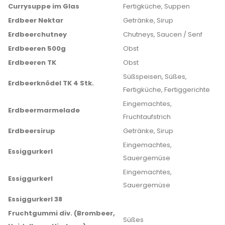
Currysuppe im Glas
Fertigküche, Suppen
Erdbeer Nektar
Getränke, Sirup
Erdbeerchutney
Chutneys, Saucen / Senf
Erdbeeren 500g
Obst
Erdbeeren TK
Obst
Süßspeisen, Süßes,
Erdbeerknödel TK 4 Stk.
Fertigküche, Fertiggerichte
Eingemachtes,
Erdbeermarmelade
Fruchtaufstrich
Erdbeersirup
Getränke, Sirup
Eingemachtes,
Essiggurkerl
Sauergemüse
Eingemachtes,
Essiggurkerl
Sauergemüse
Essiggurkerl 38
Fruchtgummi div. (Brombeer,
Süßes