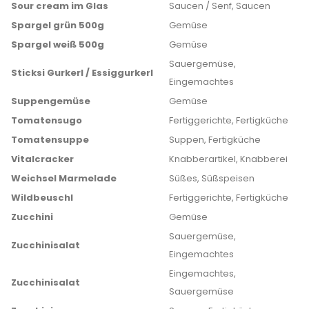
Sour cream im Glas
Saucen / Senf, Saucen
Spargel grün 500g
Gemüse
Spargel weiß 500g
Gemüse
Sauergemüse,
Sticksi Gurkerl / Essiggurkerl
Eingemachtes
Suppengemüse
Gemüse
Tomatensugo
Fertiggerichte, Fertigküche
Tomatensuppe
Suppen, Fertigküche
Vitalcracker
Knabberartikel, Knabberei
Weichsel Marmelade
Süßes, Süßspeisen
Wildbeuschl
Fertiggerichte, Fertigküche
Zucchini
Gemüse
Sauergemüse,
Zucchinisalat
Eingemachtes
Eingemachtes,
Zucchinisalat
Sauergemüse