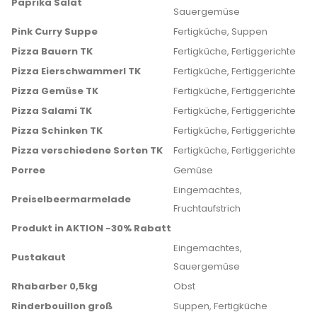
Paprika Salat
Sauergemüse
Pink Curry Suppe
Fertigküche, Suppen
Pizza Bauern TK
Fertigküche, Fertiggerichte
Pizza Eierschwammerl TK
Fertigküche, Fertiggerichte
Pizza Gemüse TK
Fertigküche, Fertiggerichte
Pizza Salami TK
Fertigküche, Fertiggerichte
Pizza Schinken TK
Fertigküche, Fertiggerichte
Pizza verschiedene Sorten TK
Fertigküche, Fertiggerichte
Porree
Gemüse
Eingemachtes,
Preiselbeermarmelade
Fruchtaufstrich
Produkt in AKTION -30% Rabatt
Eingemachtes,
Pustakaut
Sauergemüse
Rhabarber 0,5kg
Obst
Rinderbouillon groß
Suppen, Fertigküche