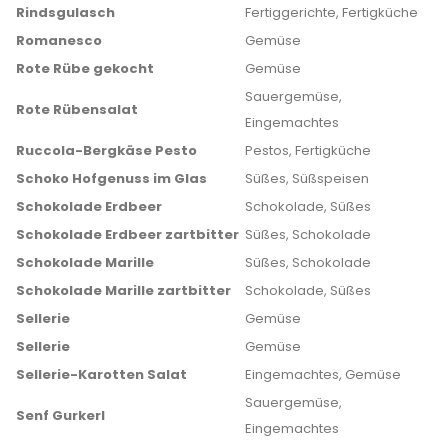
Rindsgulasch
Fertiggerichte, Fertigküche
Romanesco
Gemüse
Rote Rübe gekocht
Gemüse
Sauergemüse,
Rote Rübensalat
Eingemachtes
Ruccola-Bergkäse Pesto
Pestos, Fertigküche
Schoko Hofgenuss im Glas
Süßes, Süßspeisen
Schokolade Erdbeer
Schokolade, Süßes
Schokolade Erdbeer zartbitter
Süßes, Schokolade
Schokolade Marille
Süßes, Schokolade
Schokolade Marille zartbitter
Schokolade, Süßes
Sellerie
Gemüse
Sellerie
Gemüse
Sellerie-Karotten Salat
Eingemachtes, Gemüse
Sauergemüse,
Senf Gurkerl
Eingemachtes