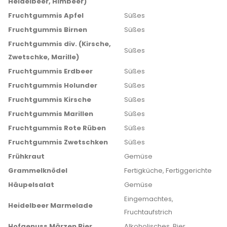
Heidelbeer, Himbeer)
Fruchtgummis Apfel
Süßes
Fruchtgummis Birnen
Süßes
Fruchtgummis div. (Kirsche,
Süßes
Zwetschke, Marille)
Fruchtgummis Erdbeer
Süßes
Fruchtgummis Holunder
Süßes
Fruchtgummis Kirsche
Süßes
Fruchtgummis Marillen
Süßes
Fruchtgummis Rote Rüben
Süßes
Fruchtgummis Zwetschken
Süßes
Frühkraut
Gemüse
Grammelknödel
Fertigküche, Fertiggerichte
Häupelsalat
Gemüse
Eingemachtes,
Heidelbeer Marmelade
Fruchtaufstrich
Hofgenuss Märzen Bier
Alkoholisches, Bier