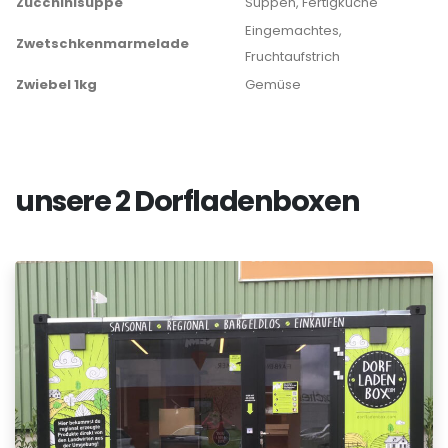
Zucchinisuppe
Suppen, Fertigküche
Eingemachtes,
Zwetschkenmarmelade
Fruchtaufstrich
Zwiebel 1kg
Gemüse
unsere 2 Dorfladenboxen