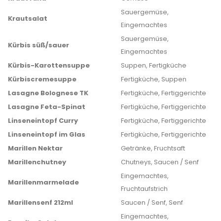
Sauergemüse,
Krautsalat
Eingemachtes
Sauergemüse,
Kürbis süß/sauer
Eingemachtes
Kürbis-Karottensuppe
Suppen, Fertigküche
Kürbiscremesuppe
Fertigküche, Suppen
Lasagne Bolognese TK
Fertigküche, Fertiggerichte
Lasagne Feta-Spinat
Fertigküche, Fertiggerichte
Linseneintopf Curry
Fertigküche, Fertiggerichte
Linseneintopf im Glas
Fertigküche, Fertiggerichte
Marillen Nektar
Getränke, Fruchtsaft
Marillenchutney
Chutneys, Saucen / Senf
Eingemachtes,
Marillenmarmelade
Fruchtaufstrich
Marillensenf 212ml
Saucen / Senf, Senf
Eingemachtes,