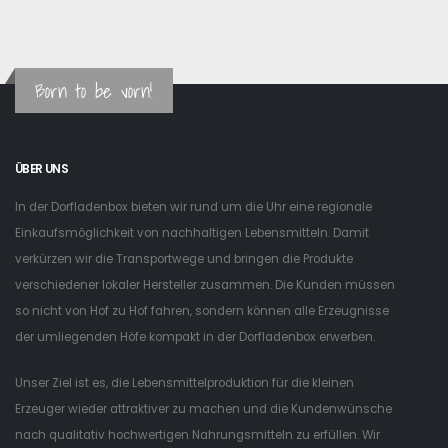
Born to be vorn!
ÜBER UNS
In der Dorfladenbox bieten wir rund um die Uhr eine regionale
Einkaufsmöglichkeit von nachhaltigen Lebensmitteln. Damit
verkürzen wir die Transportwege und bringen die Produkte
verschiedener lokaler Hersteller zusammen. Die Kunden müssen
so nicht von Hof zu Hof fahren, sondern können alle Erzeugnisse
der umliegenden Höfe kompakt in der Dorfladenbox erwerben.
Unser Ziel ist es, die Lebensmittelproduktion für die kleinen
Erzeuger wieder attraktiver zu machen und die Kundenwünsche
nach qualitativ hochwertigen Nahrungsmitteln zu erfüllen. Wir