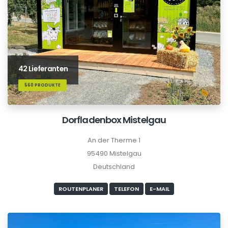
42 Lieferanten
560 PRODUKTE
Dorfladenbox Mistelgau
An der Therme 1
95490 Mistelgau
Deutschland
ROUTENPLANER
TELEFON
E-MAIL